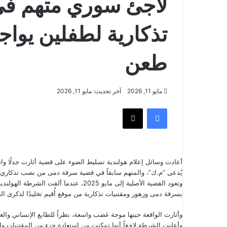
لاجئ سوري متهم ف
تذكارية لطفلين يوا
طعن
مايو 11, 2026
آخر تحديث: مايو 11, 2026
فيسبوك
‫X
أعادت وسائل إعلام هولندية تسليط الضوء على قضية أثارت جدلًا واسع
يُدعى “م.ك”، والمتهم سابقاً في قضية سرقة دمى من نصب تذكاري ل
وتعود القضية الأصلية إلى مايو 2025، ع
بسرقة دمى وزهور ومقتنيات تذكارية من موقع أُقيم تخليدًا لذكرى الط
وأثارت الواقعة حينها موجة غضب واسعة، نظراً للطابع الإنساني وال
وأعلنت الشرطة لاحقاً أنها تمكنت من استعادة جزء من المقتنيات وإع