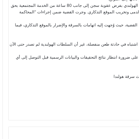
وخلال جلسات المحاكمة أمام محكمة خرونينجن، طالب الادعاء العام الهولندي بفرض عقوبة سجن إلى جانب 80 ساعة من الخدمة المجتمعية بحق
مات تتعلق بسرقة الدمى وتخريب الموقع التذكاري. وجرت القضية ضمن إجراءات “المحاكمة
ضية، حيث وُجهت إليه اتهامات بالسرقة والإضرار بالموقع التذكاري، فيما
اشتباه في حادثة طعن منفصلة، غير أن السلطات الهولندية لم تصدر حتى الآن
على ضرورة انتظار نتائج التحقيقات والبيانات الرسمية قبل التوصل إلى أي
ث
سرقة
هولندا