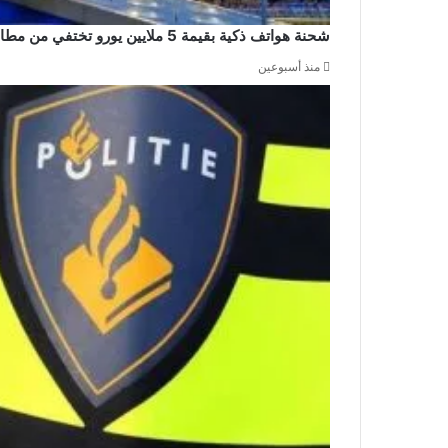
شحنة هواتف ذكية بقيمة 5 ملايين يورو تختفي من مطار سخيبول والشرطة تشن حملة اعتقالات
منذ أسبوعين