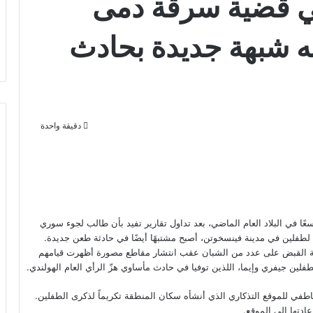
ي قضية سرقة دمى
جه شبهة جديدة بحادث
دقيقة واحدة
ًا في البلاد العام الماضي، بعد تداول تقارير تفيد بأن طالب لجوء سوري
طفلين في مدينة فينسخوتن، أصبح مشتبهًا أيضًا في حادثة طعن جديدة.
ندما ألقت الشرطة الهولندية القبض على عدد من الشبان عقب انتشار مقاطع مصورة أظهرت قيامهم
فلين جيفري وإيما، اللذين توفيا في حادث مأساوي هزّ الرأي العام الهولندي.
عاطفي للموقع التذكاري الذي أنشأه سكان المنطقة تكريماً لذكرى الطفلين.
ادتها إلى الموقع.