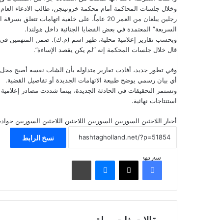
رجلين يبلغان من العمر 20 عاماً، على خلفية اتها
السريعة” المعتمدة في بعض القضايا الجنائية داخل هولندا.
وبحسب تقارير إعلامية محلية، ظهر اسم (م.ك). ضمن المتهمين في الق
قال خلال جلسات المحكمة إنه “لم يكن يقصد الإساءة”.
وفي تطور جديد، أفادت تقارير متداولة بأن الشاب نفسه أصبح محل 
أي بيان رسمي يوضح طبيعة الاتهامات الجديدة أو تفاصيل القضية.
وتستمر التحقيقات في الحادثة الجديدة، بينما شددت مصادر إعلامية 
استنتاجات نهائية.
أخبار اللاجئين السوريين
السوريين
اللاجئين
اللاجئين السوريين
حواد
نسخ الرابط
شاركها
فيسبوك
‫X
ماسنجر
مشاركة عبر البريد