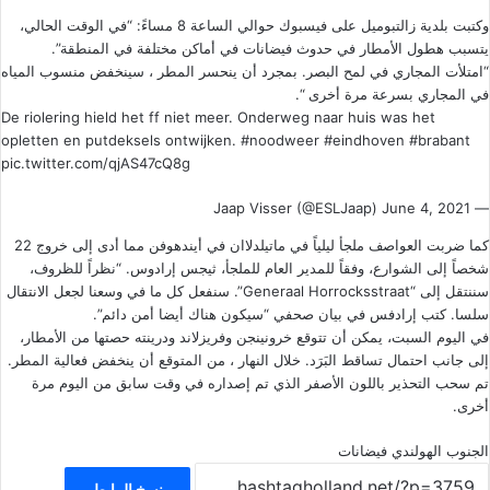
وكتبت بلدية زالتبوميل على فيسبوك حوالي الساعة 8 مساءً: “في الوقت الحالي،
يتسبب هطول الأمطار في حدوث فيضانات في أماكن مختلفة في المنطقة”.
“امتلأت المجاري في لمح البصر. بمجرد أن ينحسر المطر ، سينخفض ​​منسوب المياه
في المجاري بسرعة مرة أخرى “.
De riolering hield het ff niet meer. Onderweg naar huis was het
opletten en putdeksels ontwijken.
#noodweer
#eindhoven
#brabant
pic.twitter.com/qjAS47cQ8g
June 4, 2021
— Jaap Visser (@ESLJaap)
كما ضربت العواصف ملجأ ليلياً في ماتيلدلاان في أيندهوفن مما أدى إلى خروج 22
شخصاً إلى الشوارع، وفقاً للمدير العام للملجأ، ثيجس إرادوس. “نظراً للظروف،
سننتقل إلى “Generaal Horrocksstraat”. سنفعل كل ما في وسعنا لجعل الانتقال
سلسا. كتب إرادفس في بيان صحفي “سيكون هناك أيضا أمن دائم”.
في اليوم السبت، يمكن أن تتوقع خرونينجن وفريزلاند ودرينته حصتها من الأمطار،
إلى جانب احتمال تساقط البَرَد. خلال النهار ، من المتوقع أن ينخفض فعالية ​​المطر.
تم سحب التحذير باللون الأصفر الذي تم إصداره في وقت سابق من اليوم مرة
أخرى.
الجنوب الهولندي
فيضانات
نسخ الرابط