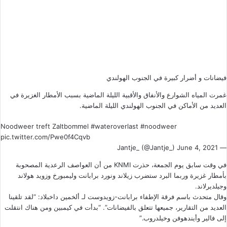
فيضانات و أضرار كبيرة في الجنوب الهولندي
غمرت المياه الشوارع والأنفاق والأقبية الليلة الماضية بسبب الأمطار الغزيرة في
العديد من الأماكن في الجنوب الهولندي الليلة الماضية.
Noodweer treft Zaltbommel
#wateroverlast
#noodweer
pic.twitter.com/Pwe0f4Cqvb
June 4, 2021
— Jantje_ (@Jantje_)
في وقت سابق يوم الجمعة، حذرت KNMI من أن العواصف الرعدية المصحوبة
بأمطار غزيرة وربما البرد ستضرب زيلاند ونورد برابانت وليمبورخ وزويد هولاند
وجيلديرلاند.
وقال متحدث باسم فرقة الإطفاء برابانت-زويدوست لـ ألخمين داخبلاد: “لقد تلقينا
العديد من التقارير، جميعها تتعلق بالفيضانات”. “بدأت في كيمبين ومن هناك انتقلت
إلى فالير وأيندهوفن وخيلدروب.”