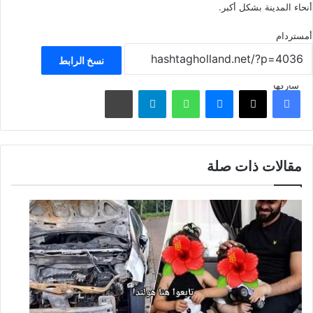
أنحاء المدينة بشكل أكبر.
أمستردام
نسخ الرابط
شاركها
فيسبوك
‫X
ماسنجر
واتساب
تيلقرام
مشاركة عبر البريد
مقالات ذات صلة