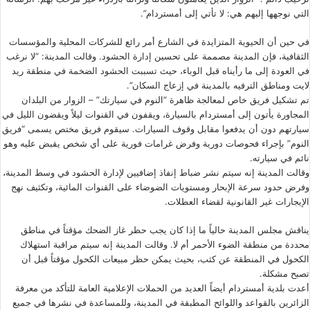
التي نوجهها إليهم هي: لا تأتي إلى أمستردام”.
في حين أن الحيوية المتزايدة في الشارع أمر رائع للشركات المحلية والمؤسسات
الثقافية، فإن المدينة مصممة على تحسين إدارة الحشود. وقالت المدينة: “لا نرغب
في العودة إلى ما رأيناه قبل الوباء، حيث تسببت الحشود الضخمة في منطقة ريد
لايت ومناطق الترفيه بالمدينة في إزعاج السكان”.
تم تشكيل فريق خاص لمعالجة ظاهرة “النوم في سيارتك” – الزوار من البلدان
المجاورة يأتون إلى أمستردام بالسيارة، ويقفون في القنوات ليلاً ويقضون الليل في
سيارتهم دون أن يدفعوا مقابل وقوف السيارات. سيقوم فريق مختص يسمى “فريق
النوم” بإجراء فحوصات دورية وفرض غرامات فورية على أي شخص يقبض عليه وهو
نائم في سيارته.
وقالت المدينة إنه سيتم نشر ضباط إنفاذ إضافيين لإدارة الحشود في وسط المدينة،
وفرض حدود سرعة الإبحار ومستويات الضوضاء على القنوات المائية، وتكثيف نهج
الإيجارات غير القانونية لقضاء العطلات.
يناقش مجلس المدينة حالياً ما إذا كان يجب حظر غاز الضحك مؤقتاً في مناطق
محددة من منطقة الضوء الأحمر أم لا. وقالت المدينة إنه سيتم مراقبة استهلاك
الكحول في المنطقة عن كثب، بحيث يمكن حظر مبيعات الكحول مؤقتاً قبل أن
تصبح مشكلة.
أعدت بلدية أمستردام أيضاً العديد من الحملات الإعلامية العامة للتأكد من معرفة
الزائرين بالقواعد واللوائح المطبقة في المدينة، وللمساعدة في نشرها في جميع