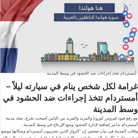
أمستردام تتخذ إجراءات ضد الحشود في وسط المدينة
غرامة لكل شخص ينام في سيارته ليلاً –
أمستردام تتخذ إجراءات ضد الحشود في
وسط المدينة
مع رفع قيود فيروس كورونا والمزيد والمزيد من الناس أصبحت تخرج، تتخذ مدينة
أمستردام تدابير إضافية لإدارة الحشود ومنع الإزعاج في وسط المدينة.
وقالت المدينة في بيان صحفي إن “الزوار الذين يحترمون أمستردام وسكانها موضع
ترحيب دائم”. “الزوار الذين يعاملون سكاننا وتراثنا بازدراء غير مرحب بهم. الرسالة