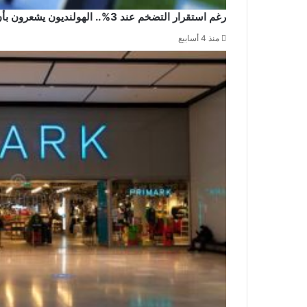
رغم استقرار التضخم عند 3%.. الهولنديون يشعرون بأن الأسعار ترتفع بوتيرة أكبر
منذ 4 أسابيع