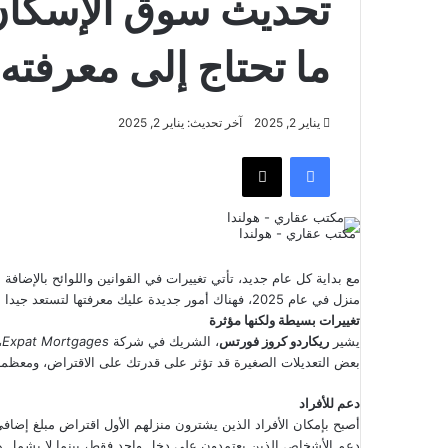
ما تحتاج إلى معرفته
يناير 2, 2025
آخر تحديث: يناير 2, 2025
فيسبوك
‫X
مكتب عقاري - هولندا
مع بداية كل عام جديد، تأتي تغييرات في القوانين واللوائح بالإض
منزل في عام 2025، فهناك أمور جديدة عليك معرفتها لتستعد جيدا لهذه الخطوة.
تغييرات بسيطة ولكنها مؤثرة
يشير
ريكاردو كروز فورتس
، الشريك في شركة
Expat Mortgages
،
بعض التعديلات الصغيرة قد تؤثر على قدرتك على الاقتراض، ومعظمها 
دعم للأفراد
أصبح بإمكان الأفراد الذين يشترون منزلهم الأول اقتراض مبلغ إضاف
دعم الأشخاص الذين يعتمدون على دخل واحد فقط، بينما لا يشمل هذا