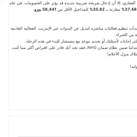
العقاري، إلا أن إدخال شريحة ضريبية جديدة قد يؤثر على الخصومات. في عام
37.48%
مقارنة بـ
35.82%
للمداخيل الأقل من
38,441 يورو
.
ت تنظيم فعاليات مباشرة كبديل عن الندوات عبر الإنترنت. الفعالية القادمة
من الخبراء.
 إجابات لأسئلتك أو تحديد موعد مع مستشار للبدء في هذه الرحلة.
: إذا كنت أعزبا، أقل من 35 عاما، وتشتري منزلا مستداما ضمن نظام ضمان NHG، فقد تجد أنك قادر على اقتراض أكثر مما كنت
لاك منزل الأحلام!
لندا