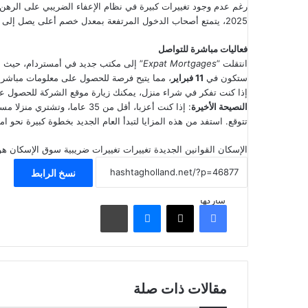
رغم عدم وجود تغييرات كبيرة في نظام الإعفاء الضريبي على الرهن 
2025، يتمتع أصحاب الدخول المرتفعة بمعدل خصم أعلى يصل إلى
فعاليات مباشرة للتواصل
انتقلت ”
Expat Mortgages
” إلى مكتب جديد في أمستردام، حيث بدأ
ستكون في
11 فبراير
، مما يتيح فرصة للحصول على معلومات مباشرة 
إذا كنت تفكر في شراء منزل، يمكنك زيارة
موقع الشركة
للحصول على
النصيحة الأخيرة
تتوقع. استفد من هذه المزايا لتبدأ العام الجديد بخطوة كبيرة نحو امت
الإسكان
القوانين الجديدة
تغييرات
تغييرات ضريبية
سوق الإسكان
هو
نسخ الرابط
شاركها
فيسبوك
‫X
ماسنجر
مشاركة عبر البريد
مقالات ذات صلة