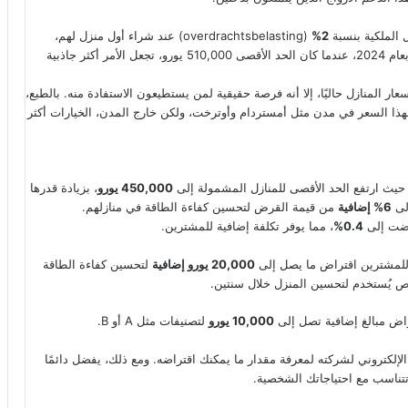
 الملكية بنسبة
2%
(overdrachtsbelasting) عند شراء أول منزل لهم،
. هذه الزيادة مقارنة بعام 2024، عندما كان الحد الأقصى 510,000 يورو، تجعل الأمر أكثر جاذبية
ار المنازل حاليًا، إلا أنه فرصة حقيقية لمن يستطيعون الاستفادة منه. بالطبع،
هذا السعر في مدن مثل أمستردام وأوترخت، ولكن خارج المدن، الخيارات أكثر
450,000 يورو
، بزيادة قدرها
6% إضافية
من قيمة القرض لتحسين كفاءة الطاقة في منازلهم.
فضت إلى
0.4%
، مما يوفر تكلفة إضافية للمشترين.
20,000 يورو إضافية
لتحسين كفاءة الطاقة
 يُستخدم لتحسين المنزل خلال سنتين.
راض مبالغ إضافية تصل إلى
10,000 يورو
لتصنيفات مثل A أو B.
لإلكتروني لشركته لمعرفة مقدار ما يمكنك اقتراضه. ومع ذلك، يفضل دائمًا
ناسب مع احتياجاتك الشخصية.