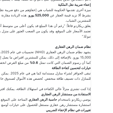
إعفاء ضريبة نقل الملكية
ميزة أخرى تقدمها الحكومة للشباب هي إعفاؤهم من دفع ضريبة نقل
بشرط ألا تزيد قيمة العقار عن
525,000 يورو
للمشترين الشباب.
يعلق ريكاردو قائلاً: “رغم أن هذا المبلغ قد يكون أعلى من متوسط أسع
تعتمد الأسعار على الموقع، وقد يكون من الصعب العثور على منزل ب
تنوعًا.”
نظام ضمان الرهن العقاري
يشهد نظام ضمان الرهن العقاري (
NHG
) تحسينات في عام 2025، حيث ارتفع الحد الأقصى للمنازل المشمولة إلى
15,000 يورو. بالإضافة إلى ذلك، يمكن للمشترين اقتراض ما يصل إلى
كما أن رسوم الضمان التي كانت تمثل
0.6%
من مبلغ القرض انخ
خيارات لتحسين كفاءة الطاقة
تبقى الحوافز لشراء منازل مستدامة كما هي في عام 2025. يمكن للمشترين اقتراض ما يصل إلى
للمنازل ذات تصنيف طاقة منخفض. تُخصص هذه الأموال لصندوق خاص
إذا كنت تشتري منزلاً عالي الكفاءة في استهلاك الطاقة، يمكنك اقت
الاستفادة من مستشار الرهن العقاري
يوصي ريكاردو باستخدام
حاسبة الرهن العقاري
المتاحة على الموقع ا
استشارة مستشار رهن عقاري مستقل للحصول على خيارات أوسع تت
تغييرات في نظام الإعفاء الضريبي