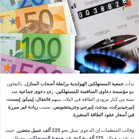
بدأت
جمعية المستهلكين الهولندية
و
رابطة أصحاب المنازل
، بالتعاون
مع
مؤسسة دعاوى المنافسة للمستهلكين
، رفع
دعوى جماعية
ضد
ستة من كبار مزودي الطاقة في البلاد، بينهم
فاتنفال، إينيكو، إيسنت،
إنيرجيديركت، بيدجت إنيرجي وجرينتشويس
، بسبب
زيادة غير مبررة
في أسعار عقود الطاقة المتغيرة
.
وقالت المنظمات إن الدعوى تمثل نحو
225 ألف عميل متضرر
، حيث
تم تقديم حوالي
175 ألف شكوى عبر جمعية المستهلكين
، وحوالي