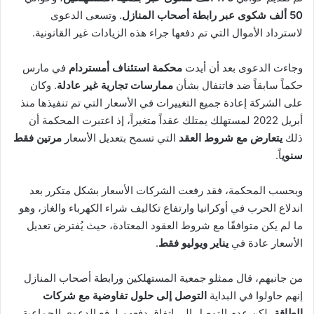
50 ألف شكوى عبر رابطة أصحاب المنازل
. وتسعى الدعوى
لاسترداد الأموال التي تم دفعها جراء هذه الزيادات غير القانونية.
وجاءت الدعوى بعد أن أيدت
محكمة استئناف أمستردام
في مارس
حكماً سابقاً ضد فاتنفال بشأن
ممارسات تجارية غير عادلة
. وكان
على الشركة إعادة جميع التغييرات في الأسعار التي تم تنفيذها منذ
أبريل 2022 لمستهلك يمتلك عقداً متغيراً، إذ اعتبرت المحكمة أن
ذلك
يتعارض مع شروط العقد
التي تسمح بتعديل الأسعار
مرتين فقط
سنوي
اً.
وبحسب المحكمة، فقد رفعت الشركات الأسعار بشكل متكرر بعد
اندلاع الحرب في أوكرانيا وارتفاع تكاليف شراء الكهرباء والغاز، وهو
ما لم يكن متوافقًا مع شروط العقود المعتادة، حيث يُفترض تعديل
الأسعار عادة في
يناير ويوليو فقط
.
من جانبهم، قال ممثلو جمعية المستهلكين ورابطة أصحاب المنازل
إنهم حاولوا في البداية
التوصل إلى حلول تفاوضية مع شركات
الطاقة
، لكن عدم التوصل إلى اتفاق دفعهم لرفع الدعوى الجماعية.