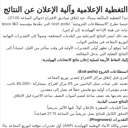
التغطية الإعلامية وآلية الإعلان عن النتائج
تبدأ التغطية المكثّفة مساءً، عند إغلاق صناديق الاقتراع (حوالي الساعة 21:00)،
حينما تطرح “الاستطلاعات الخروجية” (exit polls) التي تنفّذها مؤسسة Ipsos I&O
نيابة عن هيئة الإذاعة الهولندية (إن أو إس).
بعد ذلك تُنشر النتائج المرحلية من البلديات المختلفة، وصولاً إلى التقديرات النهائية
لتوزيع المقاعد في مجلس النواب.
كما يُتوقع أن تظهر أولى التقديرات الأولية في وقت متأخر من الليل، استناداً إلى
النتائج الفعلية التي تدخل المعالجة.
إليك النقاط الأربعة لعملية إعلان نتائج الانتخابات الهولندية:
استطلاعات الخروج (Exit polls):
تُجرى قبل إغلاق مراكز الاقتراع لتقدير توزيع المقاعد.
تعتمد على عينات تمثل الناخبين من 65 مركز اقتراع، بمشاركة ~80,000 ناخب.
تقدم مؤشرات أولية مع هامش خطأ قد يصل إلى مقعدين.
يتم تحديثها بعد نصف ساعة لتضم أصوات النصف ساعة الأخيرة قبل الإغلاق.
النتائج حسب البلدية:
تبدأ البلديات الصغيرة بالإعلان أولاً، تليها الأكبر تدريجياً.
التدفق الكامل للنتائج يصل تدريجياً من الساعة 21:15 فصاعداً.
التقديرات (Prognoses):
تصدر وكالة الأنباء الوطنية الهولندية (ANP) أول تقديرات مؤقتة لتوزيع المقاعد بناءً