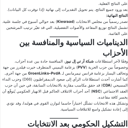
على النتائج الفعلية.
بعد ورود جميع النتائج، يتم تحويل التقديرات إلى نهائية (إذا توفرت كل البيانات).
النتائج النهائية:
تصدر رسمياً من مجلس الانتخابات (
Kiesraad
) بعد حوالي أسبوع في جلسة علنية.
تشمل النتائج توزيع المقاعد والأصوات التفضيلية، التي قد تغيّر ترتيب المرشحين
على القائمة.
الديناميات السياسية والمنافسة بين
الأحزاب
وفقًا لآخر استطلاعات
شبكة أر تي إل نيوز
، المنافسة حادة بين عدة أحزاب،
وخصوصاً بين حزب الحرية (
PVV
) بزعامة اليميني المتطرف خيرت فيلدرز من جهة
وتحالف اليسار بزعامة فرانس تيمرمانس لـ
GroenLinks–PvdA
من جهة أخرى.
كما أشارت أحدث استطلاعات الرأي إلى صعود الديمقراطيون (D66) وحزب النداء
المسيحي (
CDA
) قد حقق مكاسب مقارنة بالانتخابات السابقة، في حين أن حزب
العقد الاجتماعي (
NSC
) أحد أحزاب الائتلاف الحاكم قبل الانهيار الحكومي يُتوقّع أن
يخسر كافة مقاعده.
وتشكل هذه الانتخابات تشكّل اختباراً حاسما لتوازن القوى في هولندا، وقد تؤدي
إلى إعادة تشكيل واسع للائتلافات السياسية.
التشكيل الحكومي بعد الانتخابات