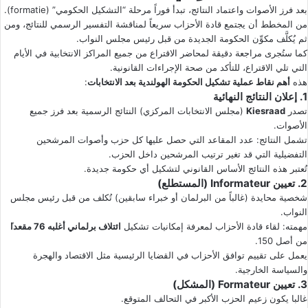
بعد فرز الأصوات واعتماد النتائج، تبدأ فوراً مرحلة “التشكيل الحكومي” (formatie).
من المخطط أن يجتمع قادة الأحزاب سريعاً لمناقشة التفسير الرسمي للنتائج، ومن
ثم يُكلَّف مكوِّن الحكومة الجديدة من قبل رئيس مجلس النواب.
كما ستُجرى مراجعة دقيقة لمحاضر الاقتراع من جميع المراكز الانتخابية في الأيام
التي تلي الاقتراع، للتأكد من صحة الإجراءات القانونية.
هذه
أهم نقاط عملية تشكيل الحكومة الهولندية بعد الانتخابات
:
1. إعلان النتائج النهائية
تصدر
Kiesraad
(مجلس الانتخابات المركزي) النتائج الرسمية بعد فرز جميع
الأصوات.
تشمل النتائج: عدد المقاعد التي حصل عليها كل حزب وأصوات المرشحين
التفضيلية التي قد تغير ترتيب المرشحين داخل الحزب.
تُعتبر هذه النتائج الأساس القانوني لتشكيل أي حكومة جديدة.
2. تعيين Informateur (المستطلع)
شخصية محايدة (غالباً من البرلمان أو خبراء سابقين) تُكلف من قبل رئيس مجلس
النواب.
مهمته: لقاء قادة الأحزاب لمعرفة إمكانيات تشكيل
ائتلاف برلماني أغلبه 76 مقعدا
من أصل 150.
يعمل على تقييم توافق الأحزاب في القضايا الرئيسية مثل الاقتصاد والهجرة
والسياسة الخارجية.
3. تعيين Formateur (المشكل)
غالبا يكون زعيم الحزب الأكبر في التحالف المتوقع.