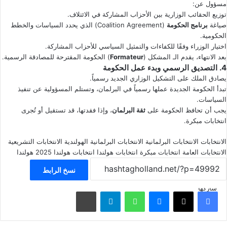
مسؤول عن:
توزيع الحقائب الوزارية بين الأحزاب المشاركة في الائتلاف.
صياغة
برنامج الحكومة
(Coalition Agreement) الذي يحدد السياسات والخطط
الحكومية.
اختيار الوزراء وفقًا للكفاءات والتمثيل السياسي للأحزاب المشاركة.
بعد الانتهاء، يقدم الـ المشكل (
Formateur
) الحكومة المقترحة للمصادقة الرسمية.
4. التصديق الرسمي وبدء عمل الحكومة
يصادق الملك على التشكيل الوزاري الجديد رسمياً.
تبدأ الحكومة الجديدة عملها رسمياً في البرلمان، وتستلم المسؤولية عن تنفيذ
السياسات.
يجب أن تحافظ الحكومة على
ثقة البرلمان
، وإذا فقدتها، قد تستقيل أو تُجرى
انتخابات مبكرة.
الانتخابات
الانتخابات البرلمانية
الانتخابات البرلمانية الهولندية
الانتخابات التشريعية
الانتخابات العامة
انتخابات مبكرة
انتخابات هولندا
انتخابات هولندا 2025
هولندا
نسخ الرابط
شاركها
فيسبوك
‫X
ماسنجر
واتساب
تيلقرام
مشاركة عبر البريد