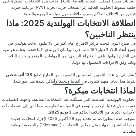
انتخابات مبكرة لمجلس النواب (الغرفة الثانية). جاءت هذه الانتخابات المبكرة على
خلفية سقوط الحكومة الحالية إثر انسحاب حزب الحرية (PVV) بزعامة خيرت
فيلدرز من الائتلاف الحاكم بسبب خلافات حول سياسة الهجرة واللجوء.
انطلاقة الانتخابات الهولندية 2025: ماذا
ينتظر الناخبين؟
في صباح اليوم، فتحت مراكز الاقتراع أمام أكثر من 13 مليون ناخب هولندي في
جميع أنحاء البلاد لاختيار 150 نائب في البرلمان الهولندي. كما فتحت بعثات هولندية
في الخارج أبوابها لتلقي “الاقتراع البريدي” من المواطنين المقيمين خارج البلاد،
وذلك وفق الإجراءات المعمول بها دولياً.
يُشار إلى أن عدد الناخبين المسجلين للتصويت من الخارج تجاوز
135 ألف شخص
تقريبا هذا العام، منهم كثيرون في ألمانيا وبلجيكا وأماكن بعيدة مثل نيوزيلندا.
لماذا انتخابات مبكرة؟
الحكومة الهولندية السائدة، التي تشكّلت بعد الانتخابات السابقة، واجهت انقسامات
عميقة حول قضايا الهجرة والوضع في السياسة الخارجية، مما أدى إلى انسحاب أحد
الأحزاب الكبرى من الائتلاف الحاكم في
3 يونيو 2025
.
بموجب هذه التطورات، تم تحديد يوم 29 أكتوبر 2025 لإجراء انتخابات جديدة،
بعدما استُشِيرَت جهات مثل مجلس الانتخابات (“Kiesraad”) والجمعية الوطنية
للبلديات.