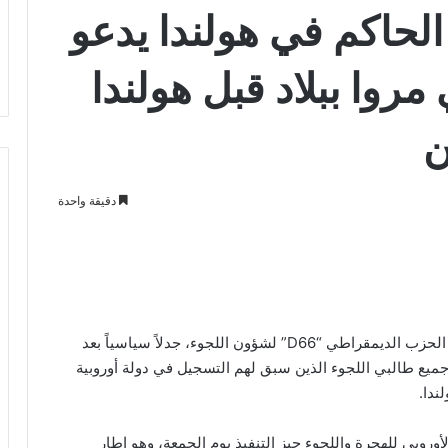
لحاكم في هولندا يدعو
مروا ببلاد قبل هولندا
ن
دقيقة واحدة
أثار النائب الهولندي روبرت فان آستن، المتحدث باسم الحزب الديمقراطي “D66” لشؤون اللجوء، جدلاً سياسياً بعد
 جميع طالبي اللجوء الذين سبق لهم التسجيل في دولة أوروبية
ندا.
وروبي للهجرة واللجوء حيز التنفيذ يوم الجمعة، وهو إطار