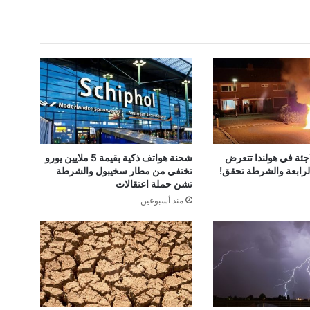
جئة في هولندا تتعرض
شحنة هواتف ذكية بقيمة 5 ملايين يورو
الرابعة والشرطة تحقق!
تختفي من مطار سخيبول والشرطة
تشن حملة اعتقالات
منذ أسبوعين