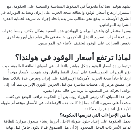
تشهد هولندا تصاعداً ملحوظاً في الضغوط السياسية والشعبية على الحكومة، مع
استمرار ارتفاع أسعار الوقود والطاقة نتيجة الحرب على إيران وتصاعد التوترات في
الشرق الأوسط، ما يدفع نحو مطالب متزايدة باتخاذ إجراءات سريعة لحماية القدرة
الشرائية للمواطنين.
ومن المنتظر أن يناقش البرلمان الهولندي هذه القضية بشكل مكثف، وسط دعوات
من عدة أحزاب لتسريع التدخل الحكومي، خاصة في ظل قيام دول أوروبية أخرى
بخفض الضرائب على الوقود لتخفيف الأعباء عن المواطنين.
لماذا ترتفع أسعار الوقود في هولندا؟
ترتبط زيادة أسعار الوقود بشكل مباشر بالتقلبات في أسواق الطاقة العالمية، حيث
تؤثر التوترات الجيوسياسية على أسعار النفط والغاز. وقد شهدت الأسعار مؤخراً
ارتفاعاً حاداً نتيجة الحرب الأمريكية الإسرائيلية على إيران وتعرض عدة ناقلات نفط
في مضيق هرمز إلى هجمات مباشرة من قبل الحرس الثوري الإيراني مما أدء إلى
توقف الحركة عبر المضيق، ما يزيد من حالة عدم اليقين.
في هذا السياق، أكد رئيس الوزراء روب يتن أن الحكومة تراقب الوضع عن كثب،
مشدداً على ضرورة التأكد مما إذا كانت هذه الارتفاعات في الأسعار مؤقتة أم طويلة
الأمد قبل اتخاذ قرارات مكلفة.
ما هي الإجراءات التي تدرسها الحكومة؟
تعمل الحكومة على إعداد حلول طويلة الأجل، أبرزها إنشاء صندوق طوارئ للطاقة
لدعم الأسر ذات الدخل المحدود. إلا أن هذا الصندوق قد لا يكون جاهزًا قبل نهاية