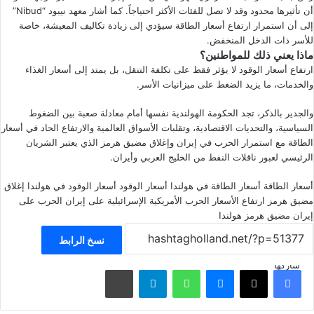
أن تأثيرها محدود وقد لا تصل للفئات الأكثر احتياجاً. كما أشار معهد نيبود “Nibud”
إلى أن استمرار ارتفاع أسعار الطاقة سيؤدي إلى زيادة تكاليف المعيشة، خاصة
للأسر ذات الدخل المنخفض.
ماذا يعني ذلك للمواطنين؟
ارتفاع أسعار الوقود لا يؤثر فقط على تكلفة التنقل، بل يمتد إلى أسعار الغذاء
والخدمات، ما يزيد الضغط على ميزانيات الأسر.
والجدير بالذكر، تجد الحكومة الهولندية نفسها أمام معادلة صعبة بين الضغوط
السياسية، والتحديات الاقتصادية، وتقلبات الأسواق العالمية والارتفاع الحاد في أسعار
الطاقة مع استمرار الحرب في إيران وإغلاق مضيق هرمز الذي يعتبر الشريان
الرئيسي لعبور ناقلات النفط من الخليج العربي وأيران.
أسعار الطاقة
أسعار الطاقة في هولندا
أسعار الوقود
أسعار الوقود في هولندا
إغلاق
مضيق هرمز
ارتفاع الأسعار
الحرب الأمريكية الإسرائيلية على إيران
الحرب على
إيران
مضيق هرمز
هولندا
نسخ الرابط
شاركها
فيسبوك
‫X
ماسنجر
واتساب
تيلقرام
مشاركة عبر البريد