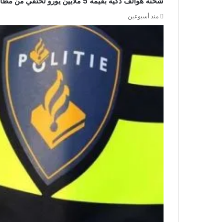
شحنة هواتف ذكية بقيمة 5 ملايين يورو تختفي من مطار سخيبول والشرطة تشن حملة اعتقالات
منذ أسبوعين