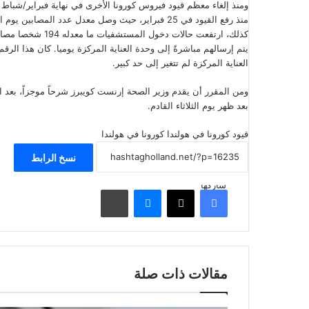
منذ رفع القيود في 25 فبراير، حيث وصل معدل عدد المصابين يوم الخميس إلى 69 ألف وفقاً لبيانات معهد الصحة العامة والبيئة.
العناية المركزة لم تتغير إلى حد كبير.
ومن المقرر أن يقدم
وزير الصحة إرنست كويبرز
شرحاً موجزاً، ​​بع
بعد ظهر يوم الثلاثاء القادم.
قيود كورونا في هولندا
كورونا في هولندا
نسخ الرابط
شاركها
فيسبوك
‫X
ماسنجر
مشاركة عبر البريد
مقالات ذات صلة