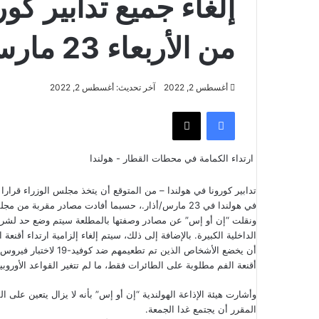
إلغاء جميع تدابير كور
من الأربعاء 23 مارس
أغسطس 2, 2022
آخر تحديث: أغسطس 2, 2022
فيسبوك
‫X
ارتداء الكمامة في محطات القطار - هولندا
تدابير كورونا في هولندا – من المتوقع أن يتخذ مجلس الوزراء قرارا رس
في هولندا في 23 مارس/أذار.، حسبما أفادت مصادر مقربة من مجلس الوزراء لهيئة الإذاعة الهولندية “إن أو إس”.
ونقلت “إن أو إس” عن مصادر وصفتها بالمطلعة سيتم وضع حد لشرط 
الداخلية الكبيرة. بالإضافة إلى ذلك، سيتم إلغاء إلزامية ارتداء أق
أن يخضع الأشخاص الذين
أقنعة الفم مطلوبة على الطائرات فقط، ما لم تتغير القواعد الأوروبية
وأشارت هيئة الإذاعة الهولندية “إن أو إس” بأنه لا يزال يتعين على
المقرر أن يجتمع غدا الجمعة.