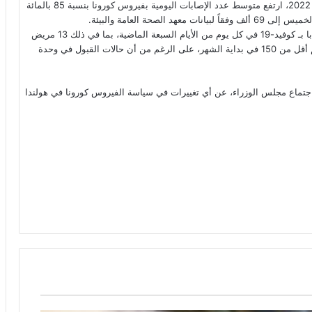
ومنذ إلغاء معظم قيود فيروس كورونا الأخرى في نهاية فبراير/شباط 2022، ارتفع متوسط ​​عدد الإصابات اليومية بفيروس كورونا بنسبة 85 بالمائة
كذلك، ارتفعت حالات دخول المستشفيات ما معدله 194 شخصا مصابا بـ كوفيد-19 في كل يوم من الأيام السبعة الماضية، بما في ذلك 13 مريض
يتم إرسالهم مباشرةً إلى وحدة العناية المركزة يوميا. كان هذا الرقم أقل من 150 في بداية الشهر، على الرغم من أن حالات القبول في وحدة
د اجتماع مجلس الوزراء، عن أي تغييرات في سياسة الفيروس كورونا في هولندا