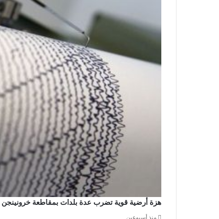
هزة أرضية قوية تضرب عدة بلدات بمقاطعة خرونينجن
منذ أسبوعين