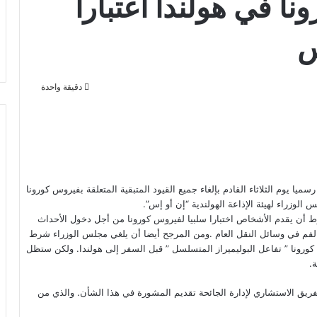
ونا في هولندا اعتبارا
دقيقة واحدة
ميا يوم الثلاثاء القادم بإلغاء جميع القيود المتبقية المتعلقة بفيروس كورونا
أن يقدم الأشخاص اختبارا سلبيا لفيروس كورونا من أجل دخول الأحداث
نعة الفم في وسائل النقل العام .ومن المرجح أيضا أن يلغي مجلس الوزراء شرط
 تم تطعيمهم ضد كوفيد-19 لاختبار فيروس كورونا ” تفاعل البوليميراز المتسلسل ” قبل السفر إلى هولندا. ولكن ستظل
.
 الفريق الاستشاري لإدارة الجائحة تقديم المشورة في هذا الشأن. والذي من