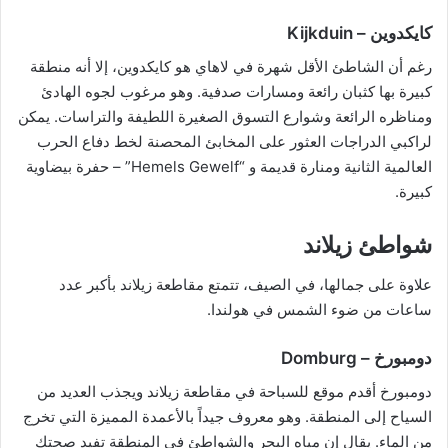
كايكدوين – Kijkduin
رغم أن الشاطئ الأقل شهرة في لاهاي هو كايكدوين، إلا أنه منطقة
كبيرة بها كثبان رائعة ومسارات صدفية. وهو مرغوب لجوه الهادئ
ومناظره الرائعة وشوارع التسوق الصغيرة اللطيفة والتراسات. يمكن
لراكبي الدراجات العثور على المخابئ المحصنة لخط دفاع الحرب
العالمية الثانية ومنارة قديمة و “Hemels Gewelf” – حفرة بيضاوية
كبيرة.
شواطئ زيلاند
علاوة على جمالها، في الصيف، تتمتع مقاطعة زيلاند بأكبر عدد
ساعات من ضوء الشمس في هولندا.
دومبورخ – Domburg
دومبورخ أقدم موقع للسباحة في مقاطعة زيلاند ويجذب العديد من
السياح إلى المنطقة. وهو معروف جيداً بالأعمدة المميزة التي تخرج
من الماء. يقال إن مياه البحر والشواطئ في المنطقة تفيد صحتك