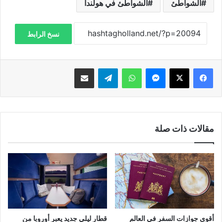
الشواطئ
الشواطئ في هولندا
نسخ الرابط
فيسبوك
‫X
ماسنجر
واتساب
تيلقرام
مشاركة عبر البريد
مقالات ذات صلة
أقوى جوازات السفر في العالم
قطار ليلي جديد يعبر أوروبا من