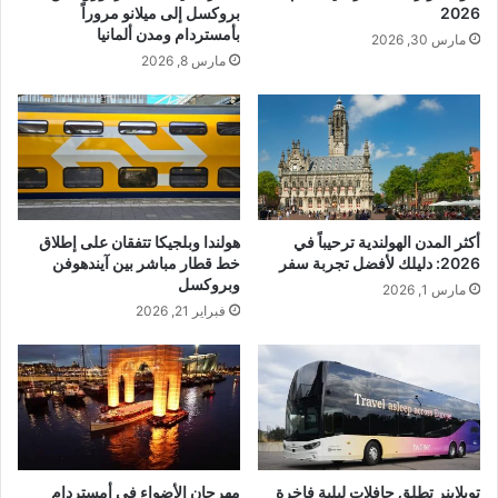
2026
بروكسل إلى ميلانو مروراً
بأمستردام ومدن ألمانيا
مارس 30, 2026
مارس 8, 2026
أكثر المدن الهولندية ترحيباً في
هولندا وبلجيكا تتفقان على إطلاق
2026: دليلك لأفضل تجربة سفر
خط قطار مباشر بين آيندهوفن
وبروكسل
مارس 1, 2026
فبراير 21, 2026
تويلاینر تطلق حافلات ليلية فاخرة
مهرجان الأضواء في أمستردام