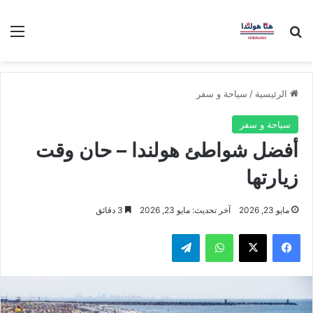
بحث عن
الق
الرئيسية
/
سياحة و سفر
سياحة و سفر
أفضل شواطئ هولندا – حان وقت
زيارتها
مايو 23, 2026
آخر تحديث: مايو 23, 2026
3 دقائق
فيسبوك
‫X
واتساب
تيلقرام