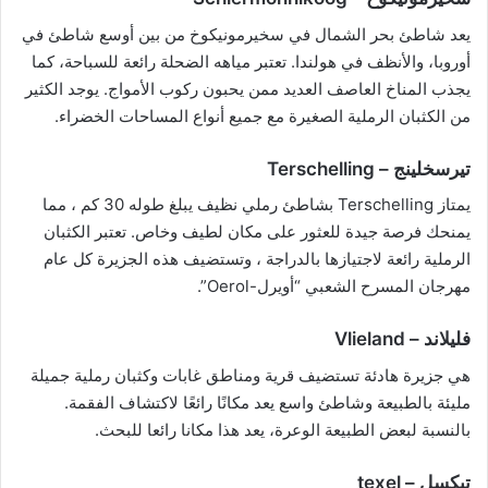
يعد شاطئ بحر الشمال في سخيرمونيكوخ من بين أوسع شاطئ في
أوروبا، والأنظف في هولندا. تعتبر مياهه الضحلة رائعة للسباحة، كما
يجذب المناخ العاصف العديد ممن يحبون ركوب الأمواج. يوجد الكثير
من الكثبان الرملية الصغيرة مع جميع أنواع المساحات الخضراء.
تيرسخلينج – Terschelling
يمتاز Terschelling بشاطئ رملي نظيف يبلغ طوله 30 كم ، مما
يمنحك فرصة جيدة للعثور على مكان لطيف وخاص. تعتبر الكثبان
الرملية رائعة لاجتيازها بالدراجة ، وتستضيف هذه الجزيرة كل عام
مهرجان المسرح الشعبي “أويرل-Oerol”.
فليلاند – Vlieland
هي جزيرة هادئة تستضيف قرية ومناطق غابات وكثبان رملية جميلة
مليئة بالطبيعة وشاطئ واسع يعد مكانًا رائعًا لاكتشاف الفقمة.
بالنسبة لبعض الطبيعة الوعرة، يعد هذا مكانا رائعا للبحث.
تيكسل – texel