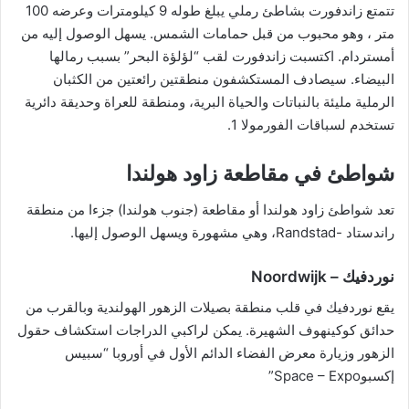
تتمتع زاندفورت بشاطئ رملي يبلغ طوله 9 كيلومترات وعرضه 100
متر ، وهو محبوب من قبل حمامات الشمس. يسهل الوصول إليه من
أمستردام. اكتسبت زاندفورت لقب “لؤلؤة البحر” بسبب رمالها
البيضاء. سيصادف المستكشفون منطقتين رائعتين من الكثبان
الرملية مليئة بالنباتات والحياة البرية، ومنطقة للعراة وحديقة دائرية
تستخدم لسباقات الفورمولا 1.
شواطئ في مقاطعة زاود هولندا
تعد شواطئ زاود هولندا أو مقاطعة (جنوب هولندا) جزءا من منطقة
راندستاد -Randstad، وهي مشهورة ويسهل الوصول إليها.
نوردفيك – Noordwijk
يقع نوردفيك في قلب منطقة بصيلات الزهور الهولندية وبالقرب من
حدائق كوكينهوف الشهيرة. يمكن لراكبي الدراجات استكشاف حقول
الزهور وزيارة معرض الفضاء الدائم الأول في أوروبا “سبيس
إكسبوSpace – Expo”