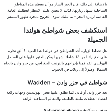
بالإضافة إلى ذلك، فإن الخبر السار هو أن معظم هذه المناطق
الساحلية يسهل زيارتها، لذلك لا يتعين عليك الانتظار لعطلتك العامة
القادمة لزيارة البحر – ما عليك سوى الخروج بمجرد ظهور الشمس!
استكشف بعض شواطئ هولندا
الجميلة
هل تخطط لزيارة أحد الشواطئ في هولندا هذا الصيف؟ ألقِ نظرة
على اختياراتنا من 13 شاطئا شهيرا يمكن العثور عليها على الساحل
الهولندي. لقد قمنا بإدراجهم بالترتيب الجغرافي، من جزر وادن باتجاه
الشمال وصولاً إلى زيلاند في الجنوب!
شواطئ في جزر وادن – Wadden
تعد جزر وادن أو فادن كما يطلق عليها بعض الهولنديين وجهات رائعة
لقضاء العطلات مليئة بالطبيعة والمعالم السياحية الرائعة.
سخيرمونيكوخ – Schiermonnikoog