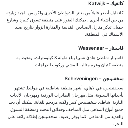
كاتفيك – Katwijk
كاتفايك أصغر قليلاً من بعض الشواطئ الأخرى ولكن من الجيد زيارته.
من بين أشياء أخرى ، يمكنك العثور على منطقة تسوق كبيرة وشارع
جميل. تذكر منازل الصيادين القديمة والمنارة الزوار بتاريخ صيد
الأسماك في المنطقة.
فاسينار – Wassenaar
فاسينار شاطئ هادئ نسبيا يبلغ طوله 8 كيلومترات، وتحيط به
منطقة كثبان وعرة مثالية للمشي وركوب الدراجات.
سخفنينجن – Scheveningen
سخفنينجن، في لاهاي، أشهر منطقة شاطئية في هولندا. تشتهر
بأحداثها السنوية، مثل مهرجان الطائرات الورقية ومهرجان الألعاب
النارية. شاطئ سخفنينجن كبير ولكنه مزدحم للغاية. يمكنك أن تجد
جميع أنواع الملاهي مثل المتاحف وحدائق النحت ومنطقة التسوق
والعديد من المقاهي. كما يوفر رصيف سخفنينجن إطلالة رائعة على
البحر.