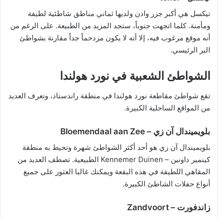
تيكسل هي أكبر جزر وادن ولديها ثماني مناطق شاطئية لطيفة
ومأمنة. كلما اتجهت جنوباً، ستجد المزيد من الطبيعة. على الرغم من
أنه موقع مرغوب فيه، إلا أنه لا يكون مزدحماً جداً مقارنة بشواطئ
البر الرئيسي.
الشواطئ الشعبية في نورد هولندا
تقع شواطئ مقاطعة نورد هولندا في منطقة راندستاد، وتعرف العديد
من المواقع الساحلية الكبيرة.
بلويميندال آن زي – Bloemendaal aan Zee
بلويميندال آن زي هو أحد أكثر الشواطئ شهرة وتحيط به منطقة
كينمير داونين – Kennemer Duinen الطبيعية. تصطف العديد من
المقاهي اللطيفة في هذه البقعة ويمكنك غالبا العثور على جميع
أنواع حفلات الشاطئ الكبيرة.
زاندفورت – Zandvoort