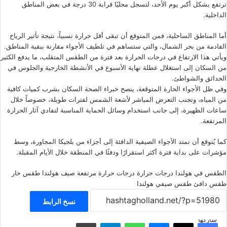
ترتفع بشكل أكبر يوم الأحد، لتسجل محليًا قرابة 30 درجة في بعض المناطق
الداخلية.
أما المناطق الساحلية، فمن المتوقع أن تبقى أقل حرارة نسبياً، نتيجة تأثير الرياح
القادمة من بحر الشمال، والتي ستساهم في تلطيف الأجواء مقارنة ببقية المناطق.
ويأتي هذا الارتفاع في درجات الحرارة بعد فترة من الطقس المتقلب، ما يدفع الكثير
من السكان إلى استغلال عطلة نهاية الأسبوع في الأنشطة الخارجية والجلوس في
الحدائق والشواطئ.
وفي ظل الأجواء الحارة المتوقعة، ينصح خبراء الصحة السكان بشرب كميات كافية
من المياه، وتجنب التعرض المباشر لأشعة الشمس لفترات طويلة، خصوصاً خلال
ساعات الظهيرة، إلى جانب استخدام وسائل الحماية المناسبة لتفادي آثار الحرارة
المرتفعة.
كما يُتوقع أن تمتد الأجواء الصيفية الدافئة إلى أجزاء من بلجيكا المجاورة، وسط
مؤشرات على بداية فترة أكثر استقرارًا ودفئًا في المنطقة خلال الأيام المقبلة.
الطقس في هولندا
درجات حرارة
درجات حرارة مرتفعة
صيف هولندا
طقس حار
طقس دافئ
طقس صيفي
هولندا
نسخ الرابط
شاركها
فيسبوك
‫X
ماسنجر
واتساب
تيلقرام
مشاركة عبر البريد