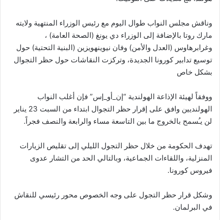
وناقش مجلس النواب طوال اليوم مع رئيس الوزراء المنتهية ولايته
مارك روتا بالإضافة إلى الوزراء دي يونغ (الصحة العامة) ،
وغرابرهاوس (العدل والأمن) وفان نيوينهويزين (البنية التحتية) حول
توسيع تدابير كورونا الجديدة، وتركزت النقاشات حول حظر التجوال
بشكل خاص
ووفقاً لهيئة الإذاعة الهولندية “إن_أو_إس” فإن أغلب النواب
الهولنديين وافق على إقرار حظر التجوال ابتداء من السبت 23 يناير
لن يـُسمح بالخروج ما بين التاسعة مساء والرابعة والنصف فجراً.
تهدف الحكومة من خلال حظر التجول الليلي إلى تقليص الزيارات
المنزلية، واللقاءات الجماعية، وبالتالي الحد من التشار عدوى
فيروس كورونا.
وشكل قرار حظر التجول على وجه الخصوص محور رئيسي للنقاش
في البرلمان.