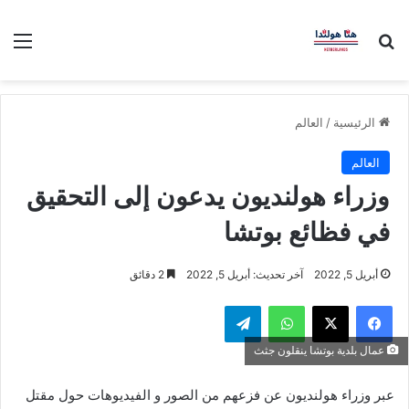
بحث عن
الق
الرئيسية
/
العالم
العالم
وزراء هولنديون يدعون إلى التحقيق
في فظائع بوتشا
أبريل 5, 2022
آخر تحديث: أبريل 5, 2022
2 دقائق
فيسبوك
‫X
واتساب
تيلقرام
عمال بلدية بوتشا ينقلون جثث
عبر وزراء هولنديون عن فزعهم من الصور و الفيديوهات حول مقتل