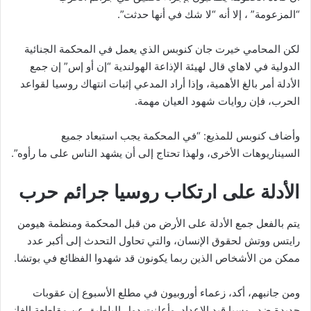
“المزعومة” ، إلا أنه “لا شك في أنها حدثت”.
لكن المحامي خيرت جان كنوبس الذي يعمل في المحكمة الجنائية
الدولية في لاهاي قال لهيئة الإذاعة الهولندية “إن أو إس” إن جمع
الأدلة أمر بالغ الأهمية، وإذا أراد المدعي إثبات انتهاك روسيا لقواعد
الحرب، فإن روايات شهود العيان مهمة.
وأضاف كنوبس للمذيع: “في المحكمة يجب استبعاد جميع
السيناريوهات الأخرى، ولهذا تحتاج إلى أن يشهد الناس على ما رأوه”.
الأدلة على ارتكاب روسيا جرائم حرب
يتم بالفعل جمع الأدلة على الأرض من قبل المحكمة ومنظمة هيومن
رايتس ووتش لحقوق الإنسان، والتي تحاول التحدث إلى أكبر عدد
ممكن من الأشخاص الذين ربما يكونون قد شهدوا الفظائع في بوتشا.
ومن جانبهم، أكد، زعماء أوروبيون في مطلع الأسبوع إن عقوبات
جديدة ضد روسيا قيد الإعداد. وأعلنت دول البلطيق عن مقاطعة الغاز