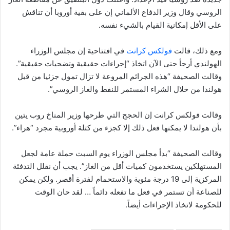
الروسي وقال وزير الدفاع الألماني إن على بقية أوروبا أن تناقش
على الأقل إمكانية القيام بالشيء نفسه.
ومع ذلك، قالت
فولكس كرانت
في افتتاحية إن مجلس الوزراء
الهولندي أرجأ حتى الآن اتخاذ “إجراءات حقيقية وتضحيات حقيقية”.
وقالت الصحيفة “هذه الجرائم المروعة لا تزال تمول جزئيا من قبل
هولندا من خلال الشراء المستمر للنفط والغاز الروسي”.
وقالت فولكس كرانت إن الحجج التي طرحها وزير المناخ روب يتين
بأن هولندا لا يمكنها فعل ذلك إلا كجزء من كتلة أوروبية مجرد “هراء”.
وقالت الصحيفة “بدأ مجلس الوزراء يوم السبت حملة عامة لجعل
المستهلكين يستخدمون كميات أقل من الغاز”. يجب أن نقلل التدفئة
المركزية إلى 19 درجة مئوية والاستحمام لفترة أقصر. ولكن يمكن
للصناعة أن تستمر في فعل ما تفعله دائماً … لقد حان الوقت
للحكومة لاتخاذ الإجراءات أيضاً.