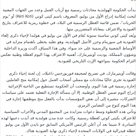
بدأت الحكومة الهولندية محادثات رسمية مع أرباب العمل وعدد من الجهات المعنية
لبحث إمكانية إدراج الأول من يوليو، المعروف باسم كيتى كوتي (Keti Koti) أو “يوم
الحريات”، ضمن قائمة العطل الرسمية في البلاد، في خطوة رمزية للاعتراف بتاريخ
العبودية والاعتراف بمعاناة المتضررين منها.
ويُعد كيتى كوتي مناسبة سنوية تُقام في الأول من يوليو في هولندا لإحياء ذكرى إلغاء
العبودية في سورينام وجزر الأنتيل الهولندية، وهو تقليد يحظى باهتمام متزايد في
الأوساط الشعبية والرسمية على حد سواء. وفي هذا السياق، أكدت وزيرة الداخلية
وشؤون المملكة، يوديت أويتيرمارك، أهمية الاعتراف بهذا اليوم كعطلة وطنية تعكس
التزام الحكومة بمواجهة الإرث التاريخي للعبودية.
وقالت أويتيرمارك، في تصريح لصحيفة
فوربورخس داغبلاد
، إن لجنة إحياء ذكرى
العبودية تجري حاليًا محادثات مع ممثلي أصحاب العمل حول إمكانية منح العاملين
إجازة رسمية في هذا اليوم. وأوضحت أن الحكومة تستطيع من الناحية الإجرائية
إدراج اليوم ضمن العطل الوطنية، إلا أن مسألة الإجازة الفعلية تعتمد على سياسات
الشركات، مشيرة إلى أن بعض المؤسسات بدأت بالفعل منح موظفيها إجازة في
هذا اليوم كنوع من التضامن الرمزي.
وتأتي هذه الخطوة وسط دعوات متزايدة من المجتمع المدني والأحزاب السياسية
للاعتراف بكيتى كوتي كعطلة رسمية. وكانت عدة مدن هولندية قد أبدت دعمها لهذه
المبادرة، لا سيما بعد أن أعلن الرئيس الأمريكي السابق جو بايدن الأول من يوليو
عطلة فيدرالية في الولايات المتحدة لإحياء ذكرى نهاية العبودية هناك.