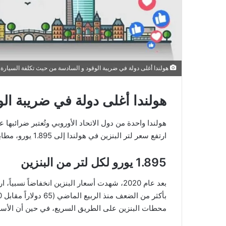
هولندا أغلى دولة في ضريبة الوقود و السادسة من حيث تكلفة السيارة س
هولندا أغلى دولة في ضريبة الو
هولندا واحدة من دول الاتحاد الأوروبي وتُعتبر ضرائبها ع
ارتفع سعر لتر البنزين في هولندا إلى 1.895 يورو، مطابقاً الرقم القياسي المسجل في 2 أكتوبر 2012.
1.895 يورو لكل لتر من البنزين
محطات البنزين على الطريق السريع، في حين أن الأسعار في أما