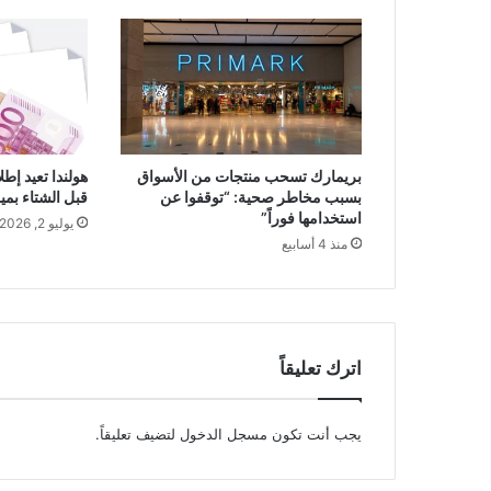
بريمارك تسحب منتجات من الأسواق
هولندا تعيد إط
بسبب مخاطر صحية: “توقفوا عن
قبل الشتاء بميزانية 193 م
استخدامها فوراً”
يوليو 2, 2026
منذ 4 أسابيع
اترك تعليقاً
يجب أنت تكون
مسجل الدخول
لتضيف تعليقاً.