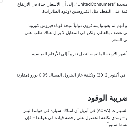
ويشير بول فان سيلمز ، مدير المجموعة الاستهلاكية المتحدة “UnitedConsumers”، إلى أن الأسعار آخذة في الارتفاع
مة على النفط، مثل الكيروسين (وقود الطائرات).
هم لم يعودوا يسافرون دولياً نتيجة لوباء فيروس كورونا
تي تعصف بالعالم، ولكن في المقابل لا يزال هناك طلب على
لى السعر.
هر الأربعة الماضية، لتصل تقريباً إلى الأرقام القياسية
تبلغ تكلفة الديزل الآن 1.525 يورو للتر (مقارنة بـ 1.558 في أكتوبر 2012) وتكلفة غاز البترول المسال 0.95 يورو (مقارنة
ضريبة الوقود
كشفت الأرقام التي نشرتها الرابطة الأوروبية لمصنعي السيارات (ACEA) في أبريل أن امتلاك سيارة في هولندا ليس
ن – ومدى تكلفة الحصول على رخصة قيادة في هولندا – فإن