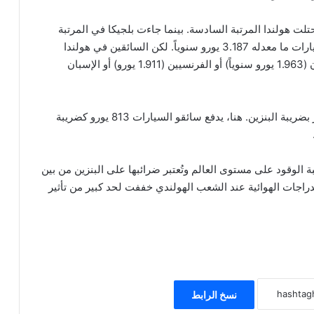
ن 13 دولة شملها الاستطلاع من قبل (ACEA)، احتلت هولندا المرتبة السادسة. بينما جاءت بلجيكا في المرتبة
الأولى كأغلى بلد لامتلاك سيارة، حيث يدفع سائقو السيارات ما معدله 3.187 يورو سنوياً. لكن السائقين في هولندا
تكلفهم سيارتهم أموالاً أكثر من مالكي السيارات الألمان (1.963 يورو سنوياً) أو الفرنسيين (1.911 يورو) أو الإسبان
وجدت ACEA أن هولندا هي أغلى بلد عندما يتعلق الأمر بضريبة البنزين. هنا، يدفع سائقو السيارات 813 يورو كضريبة
 الوقود على مستوى العالم وتُعتبر ضرائبها على البنزين من بين
دراجات الهوائية عند الشعب الهولندي خففت لحد كبير من تأثير
نسخ الرابط