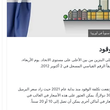
نوياً في أوروبا
قود
لى البنزين من بين الأعلى على مستوى الاتحاد. يوم الأربعاء،
بعد عام 2020، شهدت أسعار البنزين انخفاضاً نسبياً، ارتفعت تكلفة الوقود منذ بداية عام 2021 حيث زاد سعر البرميل
بأكثر من الضعف منذ الربيع الماضي (65 دولاراً مقابل 30 دولاراً). يمكن العثور على هذه الأسعار في الغالب في
كن أخرى يمكن أن تصل إلى 10 أو 20 سنتاً.