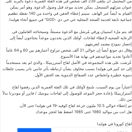
من المحتمل أن يتلقى 239 ألف شخص في هذه الفئة العمرية دعوة بالبريد على
عنوان منزلهم المسجل. يمكن تحديد موعد قبل وصول الدعوة، وهو أمر يمكن
القيام به أيضاً عبر الهاتف. سيتم إعطاء الحقن في واحدة من 140 نقطة تطعيم
جماعية تابعة لخدمة الصحة المحلية خي خي دي -GGD” في جميع أنحاء هولندا.
قد يتم ملء استبيان ورقي مُرسَل مع الدعوة مسبقاً، وسيحتاجه العاملون في
الرعاية الصحية لإعطاء لقاحات. أولئك الذين يحددون موعداً يحتاجون أيضاً إلى
إحضار نموذج معتمد لتعريفهم.
وقال دي جونغ أيضاً إن حوالي 21 ألف شخص تتراوح أعمارهم بين 60 و 64 عاماً
أعادوا تحديد مواعيدهم في نهاية هذا الأسبوع.
عُرضت على هذه المجموعة في الأصل لقاح أسترزينيكا ، والذي لم يعد مستخدماً
إلى حد كبير في هولندا بسبب مخاوف بشأن ارتباطه بأثر جانبي نادر يسبب جلطات
دموية خطيرة وانخفاض عدد الصفائح الدموية بعد الحقن الأول.
اعتباراً من يوم السبت، سُمح لأولئك في تلك الفئة العمرية الذين رفضوا لقاح
أسترازينيكا بإعادة حجز الموعد للوصول إلى لقاحات بيونتيك / فايزر أو موديرنا بدلاً
من ذلك.
تم إعطاء حوالي 10.5 مليون جرعة لقاح كوفيد-19 في هولندا حتى الآن.
هل انت من مواليد 1980 حتى 1985 اضغط هنا لحجز موعدك
لقاح كورونا في هولندا