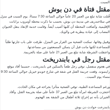
السبت.
مقتل فتاة في دن بوش
قُتلت شابة تبلغ من العمر 20 عاماً حوالي الساعة 7:30 مساءً. يوم السبت في منزل
في سلاخندريف في مدينة دن بوش، بحسب ما ذكرت محطة أومروب برابانت
الإقليمية. وأضافت المحطة أن كلبها أصيب أيضاً. وقامت خدمة الإنقاذ بنقل الحيوان
المصاب إلى عيادة بيطرية في والويك.
وقبيل وفاتها، تمكنت الضحية من الفرار من المنزل. طرقت على باب جارتها طلباً
للمساعدة لكنها ماتت قبل أن يتمكن المسعفون من مساعدتها.
واعتقلت الشرطة شابة تبلغ من العمر 21 عاما على صلة بالجريمة.
مقتل رجل في بابندريخت
في هجوم منفصل، توفي رجل طعناً بالسكين في بابندريخت ، حسبما أفاد موقع
راينموند. وقعت جريمة القتل في شقة في شارع خويدو خيزيل حوالي الساعة 9:30
مساء يوم السبت..
ورغم المساعدة الطبية، توفي الضحية متأثرا بجراحه في مكان الحادث.
احتجزت الشرطة امرأة تبلغ من العمر 37 عاماً على صلة بجريمة القتل. وأفاد
الجيران بأنه تم إخراج ثلاثة أطفال من الشقة بعد الهجوم.
بابندرخت
حوادث
دن بوش