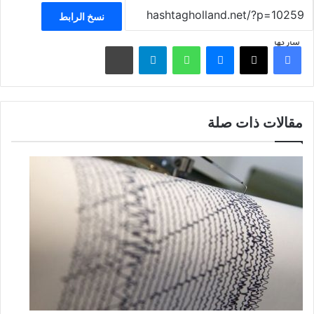
نسخ الرابط
شاركها
فيسبوك
‫X
ماسنجر
واتساب
تيلقرام
مشاركة عبر البريد
مقالات ذات صلة