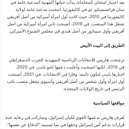
بعد اجتياز امتحان المحاماة، بدأت حياتها المهنية كمدعية عامة في
سان فرانسيسكو، ثم في كاليفورنيا. انتخبت مدعية عامة لولاية
كاليفورنيا في 2010، حيث كانت أول امرأة أميركية من أصل أفريقي
تشغل هذا المنصب. في 2016، أصبحت ثاني امرأة أميركية من أصل
أفريقي وأول سيناتور من أصل هندي في مجلس الشيوخ الأميركي.
الطريق إلى البيت الأبيض
ترشحت هاريس للانتخابات الرئاسية التمهيدية للحزب الديمقراطي
في 2019، لكنها انسحبت وأعلنت دعمها لجو بايدن. في 2020،
اختارها بايدن لتكون نائبته، وفازا في الانتخابات. في 2021، أصبحت
أول امرأة وأول شخص من أصل أفريقي وآسيوي يشغل منصب نائب
الرئيس في تاريخ الولايات المتحدة.
مواقفها السياسية
تُعرف هاريس بدعمها القوي لكيان إسرائيل، وشاركت في رعاية عدة
قرارات تدعم أمن إسرائيل وحقها في بما تسميه “الدفاع عن نفسها”.