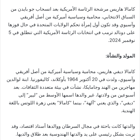
كامالا هاريس مرشحة الرئاسة الأمريكية بعد انسحاب جو بايدن من
السباق الانتخابي، محامية وسياسية أميركية من أصل أفريقي
وآسيوي وقد تكون أول إمرأة تحكم الولايات المتحدة في حال فوزها
على دونالد ترمب في انتخابات الرئاسة الأمريكية التي تنطلق في 5
نوفمبر 2024.
المولد والنشأة:
كامالا ديفي هاريس، محامية وسياسية أميركية من أصل أفريقي
وآسيوي، ولدت في 20 أكتوبر 1964 بأوكلاند، كاليفورنيا. ابنة لوالدين
مهاجرين من الهند وجامايكا، نشأت في بيئة متعددة الثقافات. بعد
أسبوعين من ولادتها، غير والدها اسمها الأوسط من “ليير” إلى
“ديفي”، والذي يعني “آلهة”، بينما “كامالا” يعني زهرة اللوتس باللغة
الهندية.
والدتها كانت باحثة في مجال السرطان ووالدها أستاذ اقتصاد، وقد
تربت بشكل رئيسي على يد والدتها الهندوسية بعد طلاق والديها.