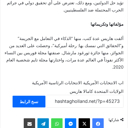
تؤيد حل الدولتين، ومع ذلك، تعترض على أي تحقيق دولي في جرائم
الحرب المحتملة ضد الفلسطينيين.
مؤلفاتها وتكريماتها
ألفت هاريس عدة كتب، منها “الذكاء في التعامل مع الجريمة”
و”الحقائق التي نمسك بها: رحلة أميركية”، وحصلت على العديد من
الجوائز، منها جائزة ثورغود مارشال. صنفتها مجلة فوربس بين النساء
الأكثر نفوذاً في العالم عدة مرات، واختارتها مجلة تايم شخصية العام
2020.
اب
الانتخابات الأمريكية
الانتخابات الرئاسية الأمريكية
الولايات المتحدة
كامالا هاريس
نسخ الرابط
فيسبوك
‫X
ماسنجر
واتساب
تيلقرام
مشاركة عبر البريد
شاركها