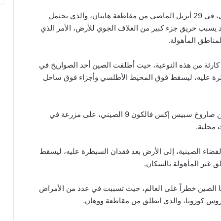
وأطلقت وكالة الفضاء الصينية صاروخ لونج مارش 5 بي، في 29 أبريل الماضي من مقاطعة هاينان، والذي يحتمل
 يسبب حريق جزء كبير من الغلاف الجوي للأرض، الأمر الذي
مناطق المأهولة.
كارثة من هذه النوعية، حيث أطلقت الصين أحد الصواريخ في
ون سيطرة عليه، ليسقط فوق المحيط الأطلسي وأجزاء فوق ساحل
الأمر ذاته تكرر في وقت سابق، عندما سقطت أجزاء من صاروخ سبيس إكس فالكون 9 الصيني، على مزرعة في
لمحطة الفضاء الصينية، إلى الأرض بعد فقدان السيطرة عليه، ليسقط
 غير المأهولة بالسكان.
يها الصين خطراً على العالم، حيث تسببت في عدد من الأمراض
يروس كورونا، والذي انطلق من مقاطعة ووهان.