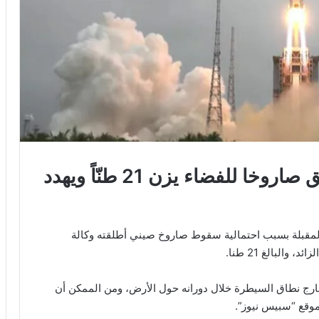
كارثة في الطريق.. الصين تطلق صاروخا للفضاء يزن 21 طنّاً ويهدد
المقبلة بسبب احتمالية سقوط صاروخ صيني أطلقته وكالة
البالغ 21 طنا.
رج نطاق السيطرة خلال دورانه حول الأرض، ومن الممكن أن
موقع “سبيس نيوز”.