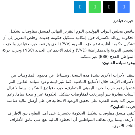
فيسبوك
‫X
واتساب
تيلقرام
خيرت فيلدرز
يناقش مجلس النواب الهولندي اليوم التقرير النهائي لمنسق مفاوضات تشكيل
الحكومة رونالد بلاسترك حول إمكانية تشكيل حكومة جديدة. وخلص التقرير إلى أن
تشكيل حكومة أغلبية تضم حزب الحرية (PVV) الذي يتزعمه خيرت فيلدرز والحزب
الشعبي للحرية والديمقراطية (VVD) والعقد الاجتماعي الجديد (NSC) وحزب حركة
المواطن الفلاح (BBB) غير ممكنة.
وعود سيادة القانون
:
تنتقد الأحزاب الأخرى بشدة هذه النتيجة، وتتساءل عن محتوى المفاوضات بين
الأطراف الأربعة خلال الأسابيع الماضية. كما تثير قيمة وعود سيادة القانون التي
قدمها زعيم حزب الحرية اليميني المتطرف، خيرت فيلدرز الشكوك، بينما لا تزال
أسباب مغادرة
بيتر أومزيخت لمفاوضات تشكيل الحكومة غير واضحة تماما، رغم
تبرير ذلك بعدم القدرة على تحقيق الوعود الانتخابية في ظل أوضاع مالية صادمة.
فرصة للتعاون؟
:
يُبقي منسق مفاوضات تشكيل الحكومة بلاسترك على أمل التعاون بين الأطراف
الأربعة، بينما يرى تحالف المواطنين أن الخطوة التالية تقع على عاتق الأطراف
الثلاثة الأخرى.