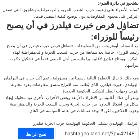
يشلجوز في دائرة الضوء
:
تُسلط الأضواء على زعيمة حزب الشعب للحرية والديمقراطية يشلجوز، التي تفضل
التركيز على محتوى المفاوضات دون توضيح كيفية المضي قدما.
تضاؤل فرص خيرت فيلدرز
في أن يصبح
رئيساً للوزراء:
مع انسحاب أومتزيخت من المفاوضات، تتضاءل فرص خيرت فيلدرز في أن يصبح
رئيسا للوزراء، خاصة بعد ممانعة من حزب الشعب للحرية والديمقراطية لهذه
الفكرة. ويحتاج فيلدرز لأغلبية برلمانية من أجل المضي قدماً في تشكيل حكومة
يترأسها.
ومع ذلك، لا تزال الخطوة التالية رسميا من مسؤولية زعيم أكبر حزب في البرلمان
الهولندي، خيرت فيلدرز، الذي يُطلب منه اقتراح منسق مفاوضات يقود محاولة
تقريي وجهات النظر لتشكيل الحكومة الجديدة.
ويبدو أن هناك أغلبية من الأطراف الأربعة وبعض الأحزاب الأخرى تود محاولة إيجاد
شكل من أشكال التعاون بين حزب الحرية وحزب الشعب للحرية والديمقراطية
وحزب الفلاحين. لكن لا توجد ضمانات في عالم السياسة في لاهاي.
البرلمان الهولندي
تشكيل الحكومة الهولندية
حزب الحرية
فيلدرز
نسخ الرابط