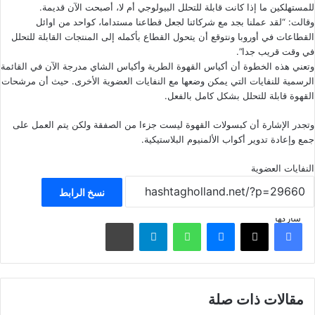
للمستهلكين ما إذا كانت قابلة للتحلل البيولوجي أم لا، أصبحت الآن قديمة.
وقالت: “لقد عملنا بجد مع شركائنا لجعل قطاعنا مستداما، كواحد من اوائل
القطاعات في أوروبا ونتوقع أن يتحول القطاع بأكمله إلى المنتجات القابلة للتحلل
في وقت قريب جدا”.
وتعني هذه الخطوة أن أكياس القهوة الطرية وأكياس الشاي مدرجة الآن في
القائمة
الرسمية للنفايات
التي يمكن وضعها مع النفايات العضوية الأخرى. حيث أن مرشحات
القهوة قابلة للتحلل بشكل كامل بالفعل.
وتجدر الإشارة أن كبسولات القهوة ليست جزءا من الصفقة ولكن يتم العمل على
جمع وإعادة تدوير أكواب الألمنيوم البلاستيكية.
النفايات العضوية
نسخ الرابط
شاركها
فيسبوك
‫X
ماسنجر
واتساب
تيلقرام
مشاركة عبر البريد
مقالات ذات صلة