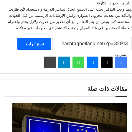
أيام من حدوث الكارثة.
وهنا وجب التذكير يجب على الجميع اتخاذ التدابير اللازمة والاستعداد لأي طارئ،
والتأكد من تحديث مخزون الطوارئ واتباع الإرشادات الرسمية من قبل الجهات
المختصة. كما ينبغي أن يتم التعامل مع أي تحذير من حدوث زلازل بحذر واحترام
للعلماء المختصين في هذا المجال وتجنب الانتشار لأي معلومات غير مؤكدة.
نسخ الرابط
شاركها
فيسبوك
‫X
ماسنجر
واتساب
تيلقرام
مشاركة عبر البريد
مقالات ذات صلة