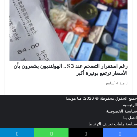
رغم استقرار التضخم عند 3%.. الهولنديون يشعرون بأن
الأسعار ترتفع بوتيرة أكبر
منذ 4 أسابيع
جميع الحقوق محفوظة © 2026:
هنا هولندا
الرئيسية
سياسية الخصوصية
اتصل بنا
سياسة ملفات تعريف الارتباط
من نحن
‫X
فيسبوك
تيلقرام
‫YouTube