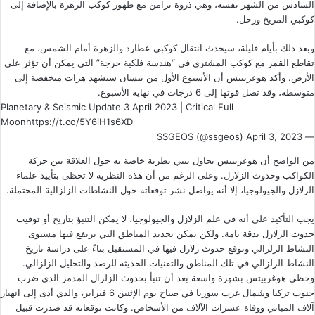
السادس من الشهر نفسه، وهي ذروة تزامن مع ظهور كوكب الزهرة بالإضافة إلى
كوكبي المريخ وزحل.
وبعد ذلك بأيام قليلة، سيحدث انتقال كوكبي عطارد والزهرة أمام الشمس، مع
تقاطع القمر مع كوكب المشترى في “هندسة فلكية حرجة” التي يمكن أن تؤثر على
الأرض. وأكد هوغربيتس أن الأسبوع الأول من نيسان سيشهد هزات منخفضة إلى
متوسطة، وقد تصل قوتها إلى 6 درجات في نهاية الأسبوع.
Planetary & Seismic Update 3 April 2023 | Critical Full
Moon
https://t.co/5Y6iH1s6XD
April 3, 2023
— SSGEOS (@ssgeos)
من الواضح أن هوغربيتس يحاول تبني نظرية خاصة به حول العلاقة بين حركة
الكواكب وحدوث الزلازل. وعلى الرغم من أن هذه النظرية لا تحظى بتأييد علماء
الزلازل والجيولوجيا، إلا أنه يواصل نشر توقعاته حول النشاطات الزلزالية المحتملة.
يجب التأكيد على أنه في علم الزلازل والجيولوجيا، لا يمكن التنبؤ بتاريخ أو توقيت
حدوث الزلازل بدقة تامة. ولكن يمكن تحديد المناطق التي يرتفع فيها مستوى
النشاط الزلزالي وتوقع حدوث زلازل فيها في المستقبل بناءً على دراسة تاريخ
النشاط الزلزالي في تلك المناطق والتقنيات الحديثة للرصد والتحليل الزلزالي.
وحظي هوغربيتس بشهرة واسعة بعد أن تنبأ بحدوث الزلزال المدمر الذي ضرب
جنوب تركيا وشمال غرب سوريا
في صباح يوم الإثنين 6 فبراير، والذي أدى إلى انهيار
آلاف المباني ووفاة عشرات الآلاف من الأشخاص. وكانت توقعاته قد صدرت قبيل