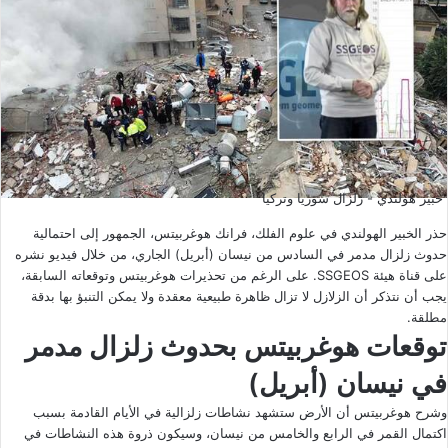
خبير هولندي - زلزال سوريا وتركيا
حذر الخبير الهولندي في علوم الفلك، فرانك هوغربيتس، الجمهور إلى احتمالية
حدوث زلزال مدمر في السادس من نيسان (أبريل) الجاري، من خلال فيديو نشره
على قناة هيئة SSGEOS. على الرغم من تحذيرات هوغربيتس وتوقعاته السابقة،
يجب أن نتذكر أن الزلازل لا تزال ظاهرة طبيعية معقدة ولا يمكن التنبؤ بها بدقة
مطلقة.
توقعات هوغربيتس بحدوث زلزال مدمر
في نيسان (أبريل)
وشرح هوغربيتس أن الأرض ستشهد نشاطات زلزالية في الأيام القادمة بسبب
اكتمال القمر في الرابع والخامس من نيسان، وسيكون ذروة هذه النشاطات في