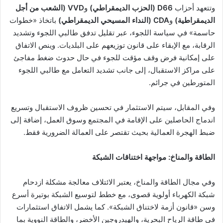
وتتعهد أحزاب
D66 (الحزب الديمقراطي)
و
VVD (الشعب من أجل
الديمقراطية)
و
CDA (النداء المسيحي الديمقراطي)
باتخاذ «خطوات
حاسمة» في سياسة اللجوء، عبر تقليل تدفق طالبي اللجوء وتشديد
الرقابة، مع الإبقاء على قانون توزيعهم على البلديات. وينص الاتفاق
على إمكانية فرض وقف مؤقت للجوء في حال حدوث ضغط مفاجئ
على مراكز الاستقبال، إلى جانب تشديد التعامل مع طالبي اللجوء
المتورطين في جرائم.
وفي المقابل، سيتم الاستثمار في تحسين ظروف الاستقبال وتسريع
اندماج الحاصلين على الإقامة في المجتمع وسوق العمل، إضافة إلى
ضبط الهجرة العمالية بحيث تقتصر على العمالة الضرورية فقط.
الطاقة والمناخ: مواجهة اختناقات الشبكة
وفي مجال الطاقة والمناخ، يعتبر الائتلاف معالجة مشكلة ازدحام
شبكة الكهرباء أولوية قصوى، مع خطط لتوسيع الشبكة بوتيرة أسرع
وسن «قانون أزمة لاختناق الشبكة». كما يشمل الاتفاق استثمارات
في طاقة الرياح البحرية، والهيدروجين الأخضر، والطاقة النووية بما