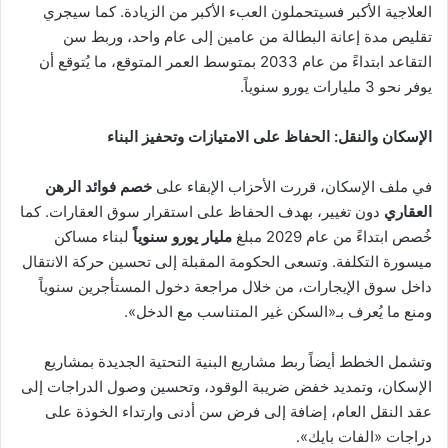
العلاجية الأكبر فسيتحملون العبء الأكبر من الزيادة. كما سيجري
تقليص مدة إعانة البطالة من عامين إلى عام واحد، وربط سن
التقاعد ابتداءً من عام 2033 بمتوسط العمر المتوقع، ما يُتوقع أن
يوفر نحو 3 مليارات يورو سنوياً.
الإسكان والنقل: الحفاظ على الامتيازات وتحفيز البناء
في ملف الإسكان، قررت الأحزاب الإبقاء على
خصم فوائد الرهن
العقاري
دون تغيير، بهدف الحفاظ على استقرار سوق العقارات. كما
خُصص ابتداءً من عام 2029 مبلغ
مليار يورو سنوياً
لبناء مساكن
ميسورة التكلفة. وتسعى الحكومة المقبلة إلى تحسين حركة الانتقال
داخل سوق الإيجارات، من خلال مراجعة دخول المستأجرين سنوياً
ومنع ما يُعرف بـ«السكن غير المتناسب مع الدخل».
وتشمل الخطط أيضاً ربط مشاريع البنية التحتية الجديدة بمشاريع
الإسكان، وتمديد خفض ضريبة الوقود، وتحسين وصول الدراجات إلى
عقد النقل العام، إضافة إلى فرض سن أدنى وارتداء الخوذة على
دراجات «الفات بايك».