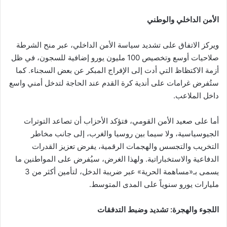
الأمن الداخلي والوطني
ويركز الاتفاق على تشديد سياسة الأمن الداخلي، عبر منح الشرطة
صلاحيات أوسع وتخصيص 100 مليون يورو إضافية للسجون، في ظل
أزمة الاكتظاظ التي أدت إلى الإفراج المبكر عن بعض السجناء. كما
ستُفرض غرامات على أندية كرة القدم عند الحاجة لتدخل أمني واسع
داخل الملاعب.
أما على صعيد الأمن القومي، فتؤكد الأحزاب أن تصاعد التوترات
الجيوسياسية، ولا سيما بين روسيا والغرب، إلى جانب مخاطر
التخريب والتجسس والهجمات الرقمية، يفرض تعزيز القدرات
الدفاعية والاستخباراتية. ولهذا الغرض، سيُفرض على المواطنين ما
يسمى بـ«مساهمة الحرية» عبر ضريبة الدخل، لتأمين أكثر من 3
مليارات يورو سنوياً على المدى المتوسط.
اللجوء والهجرة: تشديد وضبط التدفقات