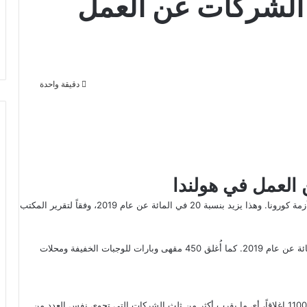
الشركات عن العمل
دقيقة واحدة
لعمل في هولندا
في هولندا، تم إغلاق أكثر من 140 ألف شركة العام الماضي بسبب أزمة كورونا. وهذا يزيد بنسبة 20 في المائة عن عام 2019، وفقاً لتقرير المكتب
أغلق أصحاب الشركات حوالي 470 مطعماً، بزيادة قدرها 10 في المائة عن عام 2019. كما أُغلق 450 مقهى وبارات للوجبات الخفيفة ومحلات
في الشركات التي يعمل بها 10 إلى 250 موظفاً، تم تسجيل حوالي 1100 إغلاقاً، أي ما يقرب أكثر من ثلث الشركات التي تحوي نفس العدد من