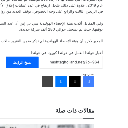
عام 2019. علاوة على ذلك، سُجل ارتفاع في عدد عمليات إغلاق الأعمال بشكل أساسي بين العاملين لحسابهم الخاص.
في الربعين الثالث والرابع على وجه الخصوص، توقف العديد من رواد ا
وفي المقابل أكدت هيئة الإحصاء الهولندية سي بي إس أن عدد الشر
توقفها، حيث تم تسجيل حوالي 280 ألف شركة جديدة.
الجدير ذكره أن هيئة الإحصاء الهولندية لم تذكر ضمن التقرير حالات 
أخبار هولندا
العمل في هولندا
كورونا في هولندا
نسخ الرابط
شاركها
فيسبوك
‫X
ماسنجر
مشاركة عبر البريد
مقالات ذات صلة