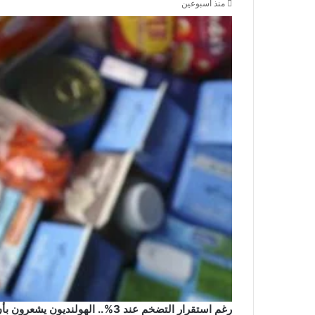
منذ أسبوعين
رغم استقرار التضخم عند 3%.. الهولنديون يشعرون بأن الأسعار ترتفع بوتيرة أكبر