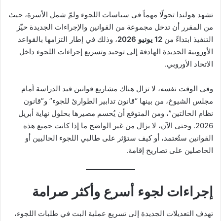
تشهد هولندا تحولًا مهماً في سياسات اللجوء ولمّ شمل الأسرة، حيث
من المقرر أن تدخل مجموعة من القوانين والإجراءات الجديدة حيّز
التنفيذ ابتداءً من
12 يونيو 2026
، وذلك في إطار التزامها بالقواعد
الأوروبية الجديدة الهادفة إلى توحيد وتسريع إجراءات اللجوء داخل
الاتحاد الأوروبي.
وفي الوقت نفسه، لا تزال هناك مشاريع قوانين قيد الدراسة أمام
مجلس الشيوخ، من بينها “قانون تدابير الطوارئ للجوء” و”قانون
نظام الحالتين”، ومن المتوقع أن يُحسم مصيرها بحلول نهاية أبريل
2026. وحتى الآن، لا يزال من غير الواضح ما إذا كانت جميع هذه
القوانين ستُعتمد، أو كيف ستؤثر على طالبي اللجوء الحاليين أو
الحاصلين على تصاريح إقامة.
إجراءات لجوء أسرع وأكثر صرامة
تهدف التعديلات الجديدة إلى تسريع عملية البت في طلبات اللجوء،