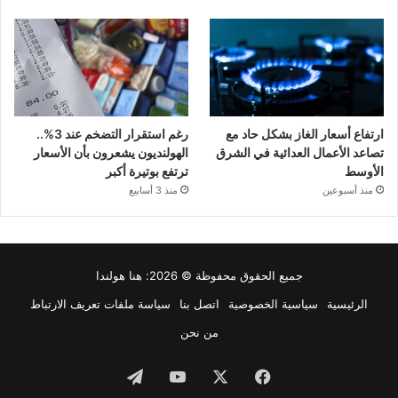
ارتفاع أسعار الغاز بشكل حاد مع
رغم استقرار التضخم عند 3%..
تصاعد الأعمال العدائية في الشرق
الهولنديون يشعرون بأن الأسعار
الأوسط
ترتفع بوتيرة أكبر
منذ أسبوعين
منذ 3 أسابيع
جميع الحقوق محفوظة © 2026:
هنا هولندا
الرئيسية
سياسية الخصوصية
اتصل بنا
سياسة ملفات تعريف الارتباط
من نحن
فيسبوك
‫X
‫YouTube
تيلقرام