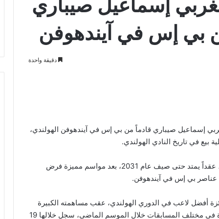
مغربي إسماعيل صيباري
 بي إس في آيندهوفن
دقيقة واحدة
مغربي إسماعيل صيباري قادماً من بي إس في آيندهوفن الهولندي،
ويوقع لاعب الوسط المغربي، البالغ من العمر 25 عاماً، عقداً يمتد حتى صيف عام 2031، بعد مواسم مميزة فرض
م عناصر بي إس في آيندهوفن.
ائزة أفضل لاعب في الدوري الهولندي، عقب مساهمته الكبيرة
في تتويج فريقه بلقب الدوري. وخاض اللاعب 37 مباراة في مختلف المسابقات خلال الموسم الماضي، سجل خلالها 19