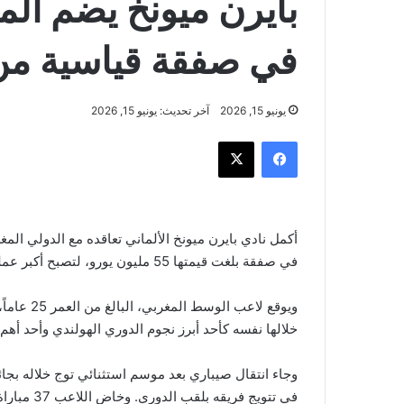
بايرن ميونخ يضم ال
في صفقة قياسية من
يونيو 15, 2026
آخر تحديث: يونيو 15, 2026
فيسبوك
‫X
أكمل نادي بايرن ميونخ الألماني تعاقده مع الدولي ال
في صفقة بلغت قيمتها 55 مليون يورو، لتصبح أكبر عملية بيع في تاريخ النادي الهولندي.
خلالها نفسه كأحد أبرز نجوم الدوري الهولندي وأحد أه
وجاء انتقال صيباري بعد موسم استثنائي توج خلاله بج