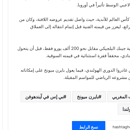
أس العالم للأندية، حيث واصل تقديم عروضه اللافتة، وكان من
ئع، ليعزز من قيمته الفنية قبل إتمام انتقاله إلى العملاق
وكان بي إس في قد ضم صيباري عام 2020 من أكاديمية جينك البلجيكي مقابل نحو 200 ألف يورو فقط، قبل أن يتحول
ادي، محققاً قفزة استثنائية في قيمته السوقية.
غادروا الدوري الهولندي، فيما يعول بايرن ميونخ على إمكاناته
مشروعه الرياضي للمواسم المقبلة.
 المغربي
بايرن ميونخ
بي إس في آيندهوفن
لندا
نسخ الرابط