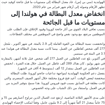
الهولندية (سي بي إس)، عاد معدل البطالة إلى مستويات ما قبل جائحة كوفيد حيث
تظهر الأرقام وصوله إلى أرقام شهر فبراير من عام 2020.
انخفاض معدل البطالة في هولندا إلى
مستويات ما قبل الجائحة
بسبب تعافي البلاد القوي من أثار جائحة كورونا وقيود الإغلاق، فإن الطلب على
الموظفين مرتفع، مع وجود نقص واضح في الموظفين في مختلف القطاعات.
وانخفضت نسبة البطالة من القوة العاملة إلى 2.9 بالمئة. في شهر أكتوبر ، سُجل
277 ألف شخص كعاطلين عن العمل. بينما كانت نسبة معدل البطالة في هولندا عند
3.1 في المئة في سبتمبر.
في أكتوبر، بلغ عدد العاطلين عن العمل 277 ألف شخص. قبل ثلاثة أشهر، بالمقارنة
في شهر يوليو ، كان هناك 289 ألف عاطل عن العمل. خلال هذه الفترة ، انخفض
عدد العاطلين عن العمل بمقدار 12 ألف (بمتوسط 4 آلاف في الشهر).
بفضل دعم الحكومة الهولندية لمواجهة تداعيات جائحو كورونا، ظلت البطالة
منخفضة لبعض الوقت. أعيد فتح فروع مختلفة خلال أشهر الصيف المنصرم، والتي
كانت مغلقة في السابق بسبب قيود فيروس كورونا. هذا سمح بتوفير المزيد من
فرص العمل. واستفاد من ذلك الشباب على وجه الخصوص.
على مدى الأشهر الثلاثة الماضية، ارتفع عدد العمال الذين تتراوح أعمارهم بين 15 و
75 عاماً بمعدل 21 ألفاً شهرياً إلى 9.2 مليون عامل، وفقاً لمكتب الإحصاء الهولندي