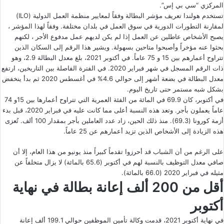
المركزي “سي بي إس”.
تستخدم هولندا تعريف مؤشر البطالة وفقاً لمعايير منظمة العمل الدولية (ILO)
لمقارنة التطورات الدورية في سوق العمل في بلدان مختلفة. وفقاً لهذا المؤشر ،
يصبح الأشخاص عاطلين عن العمل إذا لم يكن لديهم عمل مدفوع الأجر ، لكنهم
بحثوا عنه مؤخراً وأصبحوا متاحين بسهولة. ويشير هذا الرقم إلى السكان الذين
تتراوح أعمارهم بين 15 و 75 عاماً. في أكتوبر 2021، بلغ معدل البطالة 2.9، وهو
ذات الرقم المسجل في شهر فبراير 2020. في الفترة الفاصلة بين التاريخين، ارتفع
معدل البطالة في بضعة أشهر إلى حوالي 4.6% في أغسطس 2020 ثم بدأ ينخفض
بشكل شبه مستمر حتى تاريخ اليوم.
في أكتوبر، كان 69.9 في المائة من الفئة العمرية التي تتراوح أعمارها بين 15و 74
عاماً يعملون بأجر. وتعد هذه النسبة أعلى مما كانت عليه في فبراير 2020، قبل بدء
أزمة كورونا (69.3). منذ ذلك الحين، زاد عدد العاملين بأجر بمقدار 100 ألف. تُعزى
هذه الزيادة إلى الأشخاص الذين تزيد أعمارهم عن 25 عاماً.
على الرغم من أن الشباب قد أحرزوا تقدماً كبيراً منذ يونيو من هذا العام، إلا أن
صافي معدل التوظيف بالنسبة لهم في أكتوبر (65.6 بالمائة) لا يزال متخلفاً عن
مثيله في فبراير 2020 (66.0 بالمائة).
أقل من 200 ألف إعانة بطالة في نهاية
أكتوبر
في نهاية أكتوبر 2021، قدمت وكالة تأمين الموظفين حوالي 199.1 ألف إعانة