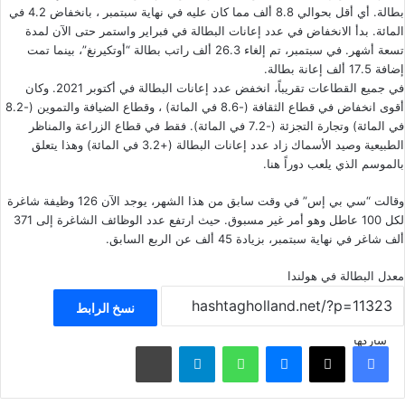
بطالة. أي أقل بحوالي 8.8 ألف مما كان عليه في نهاية سبتمبر ، بانخفاض 4.2 في
المائة. بدأ الانخفاض في عدد إعانات البطالة في فبراير واستمر حتى الآن لمدة
تسعة أشهر. في سبتمبر، تم إلغاء 26.3 ألف راتب بطالة “أوتكيرنغ”، بينما تمت
إضافة 17.5 ألف إعانة بطالة.
في جميع القطاعات تقريباً، انخفض عدد إعانات البطالة في أكتوبر 2021. وكان
أقوى انخفاض في قطاع الثقافة (-8.6 في المائة) ، وقطاع الضيافة والتموين (-8.2
في المائة) وتجارة التجزئة (-7.2 في المائة). فقط في قطاع الزراعة والمناظر
الطبيعية وصيد الأسماك زاد عدد إعانات البطالة (+3.2 في المائة) وهذا يتعلق
بالموسم الذي يلعب دوراً هنا.
وقالت
“سي بي إس”
في وقت سابق من هذا الشهر، يوجد الآن 126 وظيفة شاغرة
لكل 100 عاطل وهو أمر غير مسبوق. حيث ارتفع عدد الوظائف الشاغرة إلى 371
ألف شاغر في نهاية سبتمبر، بزيادة 45 ألف عن الربع السابق.
معدل البطالة في هولندا
نسخ الرابط
شاركها
فيسبوك
‫X
ماسنجر
واتساب
تيلقرام
مشاركة عبر البريد