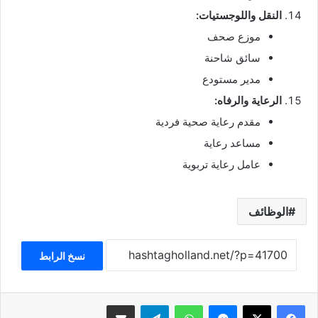
النقل واللوجستيات:
موزع صحف
سائق شاحنة
مدير مستودع
الرعاية والرفاه:
مقدم رعاية صحية فردية
مساعد رعاية
عامل رعاية تربوية
الوظائف
نسخ الرابط
فيسبوك
‫X
ماسنجر
واتساب
تيلقرام
مشاركة عبر البريد