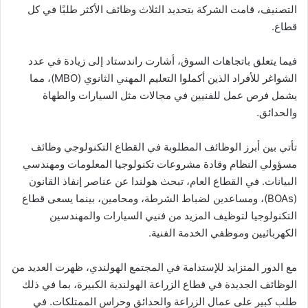
التصنيف، قامت الشركة بتحديد الثلاث وظائف الأكثر طلبًا في كل
قطاع.
فيما يتعلق باتجاهات السوق، أشارت راندستاد إلى زيادة في عدد
الشواغر للأفراد الذين أكملوا التعليم المهني الثانوي (MBO)، مما
يشمل فرص عمل للفنيين في مجالات مثل السيارات والطهاة
والحدائق.
تأتي بين أبرز الوظائف المطلوبة في القطاع التكنولوجي وظائف
مسؤولي النظام وقادة مشروعات تكنولوجيا المعلومات ومهندسي
البيانات. في القطاع العام، تبحث هولندا عن عناصر إنفاذ القانون
(BOAs)، ومساعدين لضباط الشرطة، ومحامين، بينما يسعى قطاع
التكنولوجيا لتوظيف المزيد من فنيي السيارات والمهندسين
الكهربائيين وموظفي الخدمة الفنية.
مع الدور المتزايد للإستدامة في المجتمع الهولندي، ظهرت العديد من
الوظائف الجديدة في قطاع الزراعة الهولندية الكبيرة، بما في ذلك
طلب كبير على عمال الزراعة والحدائق وحراس الممتلكات. في