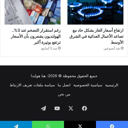
ارتفاع أسعار الغاز بشكل حاد مع
رغم استقرار التضخم عند 3%..
تصاعد الأعمال العدائية في الشرق
الهولنديون يشعرون بأن الأسعار
الأوسط
ترتفع بوتيرة أكبر
منذ أسبوعين
منذ 3 أسابيع
جميع الحقوق محفوظة © 2026:
هنا هولندا
الرئيسية
سياسية الخصوصية
اتصل بنا
سياسة ملفات تعريف الارتباط
من نحن
فيسبوك
‫X
‫YouTube
تيلقرام