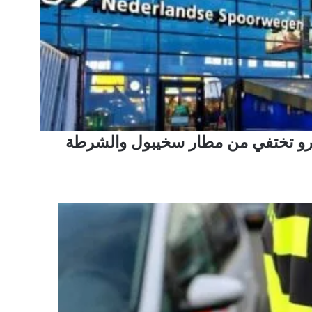
ية بقيمة 5 ملايين يورو تختفي من مطار سخيبول والشرطة