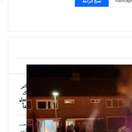
نسخ الرابط
اتر
ك
تعلي
قاً
يجب
أنت