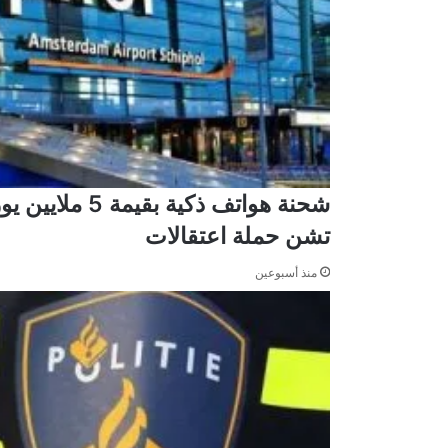
شحنة هواتف ذك
تشن حملة اعتقالات
منذ أسبوعين