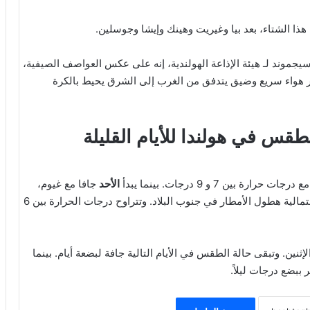
ا الشتاء، بعد بيا وغيريت و
هينك
و
إيشا
و
جوسلين
.
الأرصاد الجوية لدى المعهد الملكي “KNMI” بيتر سيجموند لـ هيئة الإذاعة الهولندية، إنه على عكس العواصف الصيفية،
تيار هواء سريع وضيق يتدفق من الغرب إلى الشرق يحيط بالكرة
قس في هولندا للأيام القليلة
ين 7 و 9 درجات. بينما يبدأ
الأحد
جافا مع غيوم،
وفرصة لهطول أمطار محلية في فترة ما بعد الظهر. تزداد احتمالية هطول الأمطار في جنوب البلاد. وتتراوح درجات الحرارة بين 6
إثنين. وتبقى حالة الطقس في الأيام التالية جافة لبضعة أيام. بينما