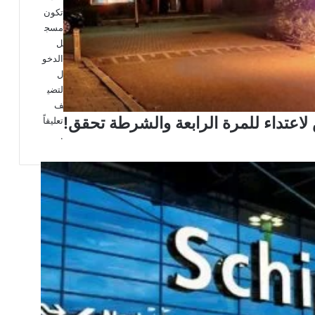
تكون
مسج
ل
الدخو
ل
لتضي
ف
لاعتداء للمرة الرابعة والشرطة تحقق!
تعليقاً
.