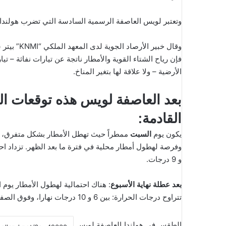
وتعتبر لويس العاصفة الرسمية السادسة التي تضرب هولندا هذ
وقال خبير 
فإن رياح الشتاء القوية والأمطار ناتجة عن تيارات نفاثة – 
الأرضية – ولا علاقة لها بتغير المناخ.
بعد العاصفة لويس هذه توقعات الط
القادمة:
يكون يوم
السبت
ممطراً حيث تهطل الأمطار بشكل متفرق، مع درجات حرارة ب
و 9 درجات.
بعد عطلة نهاية الأسبوع
: هناك احتمالية لهطول الأمطار يوم ال
تتراوح درجات الحرارة: بين 6 و 10 درجات نهارا، وفوق الصفر ببضع درجات ليلاً.
الطقس في هولندا
العاصفة لويس