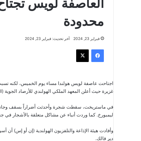
العاصفة لويس تجتاح 
محدودة
فبراير 23, 2024
آخر تحديث: فبراير 23, 2024
فيسبوك
‫X
اجتاحت عاصفة لويس هولندا مساء يوم الخميس، لكنه تسب
غزيرة حيث أعلن المعهد الملكي الهولندي للأرصاد الجوية (KNMI) تحذير الطقس البرتقالي لبعض مناطق البلاد.
في ماستريخت، سقطت شجرة وأحدثت أضراراً بسقف وجانب
ليمبورخ. كما وردت أنباء عن مشاكل متعلقة بالأشجار في جن
وأفادت هيئة الإذاعة والتلفزيون الهولندية (إن أو إس) أن أس
دير فالك.