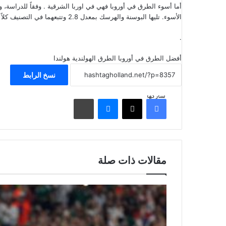
الأسوء. تليها البوسنة والهرسك بمعدل 2.8 وتتبعهما في التصنيف كلاً من رومانيا وأوكرانيا (كلاهما حصل على 3 درجات).
.
أفضل الطرق في أوروبا
الطرق الهولندية
هولندا
نسخ الرابط
شاركها
فيسبوك
‫X
ماسنجر
مشاركة عبر البريد
مقالات ذات صلة