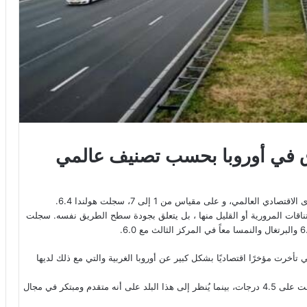
ق في أوروبا بحسب تصنيف عالمي
المي، و على مقياس من 1 إلى 7، سجلت هولندا 6.4.
ختناقات المرورية أو القليل منها ، بل يتعلق بجودة سطح الطريق نفسه. سجلت
بالنسبة لتركيا (5) وكرواتيا (5.6) ، البلدان التي تأخرت مؤخرًا اقتصاديًا بشكل كبير عن أوروبا الغربية والتي مع ذلك لديها
وكانت المفاجأة هي حصول النرويج على درجة سيئة نسبياً حيث حصلت على 4.5 درجات، بينما يُنظر إلى هذا البلد على أنه متقدم ومبتكر في مجال