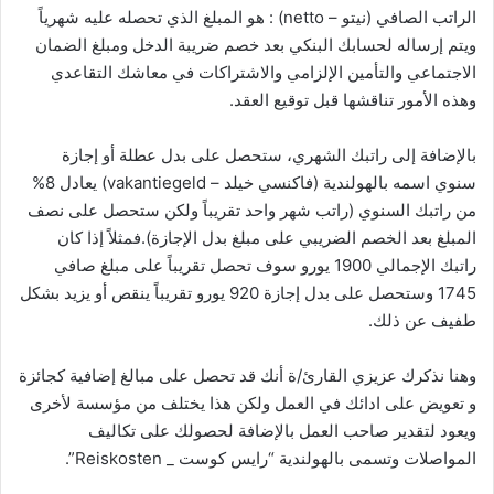
الراتب الصافي (نيتو – netto) : هو المبلغ الذي تحصله عليه شهرياً
ويتم إرساله لحسابك البنكي بعد خصم ضريبة الدخل ومبلغ الضمان
الاجتماعي والتأمين الإلزامي والاشتراكات في معاشك التقاعدي
وهذه الأمور تناقشها قبل توقيع العقد.
بالإضافة إلى راتبك الشهري، ستحصل على بدل عطلة أو إجازة
سنوي اسمه بالهولندية (فاكنسي خيلد – vakantiegeld) يعادل 8%
من راتبك السنوي (راتب شهر واحد تقريباً ولكن ستحصل على نصف
المبلغ بعد الخصم الضريبي على مبلغ بدل الإجازة).فمثلاً إذا كان
راتبك الإجمالي 1900 يورو سوف تحصل تقريباً على مبلغ صافي
1745 وستحصل على بدل إجازة 920 يورو تقريباً ينقص أو يزيد بشكل
طفيف عن ذلك.
وهنا نذكرك عزيزي القارئ/ة أنك قد تحصل على مبالغ إضافية كجائزة
و تعويض على ادائك في العمل ولكن هذا يختلف من مؤسسة لأخرى
ويعود لتقدير صاحب العمل بالإضافة لحصولك على تكاليف
المواصلات وتسمى بالهولندية “رايس كوست _ Reiskosten”.