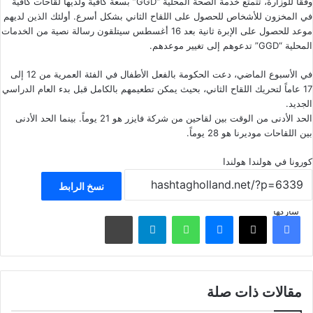
وفقاً للوزارة، تتمتع خدمة الصحة المحلية “GGD” بسعة كافية ولديها لقاحات كافية
في المخزون للأشخاص للحصول على اللقاح الثاني بشكل أسرع. أولئك الذين لديهم
موعد للحصول على الإبرة ثانية بعد 16 أغسطس سيتلقون رسالة نصية من الخدمات
المحلية “GGD” تدعوهم إلى تغيير موعدهم.
في الأسبوع الماضي، دعت الحكومة بالفعل الأطفال في الفئة العمرية من 12 إلى
17 عاماً لتحريك اللقاح الثاني، بحيث يمكن تطعيمهم بالكامل قبل بدء العام الدراسي
الجديد.
الحد الأدنى من الوقت بين لقاحين من شركة فايزر هو 21 يوماً. بينما الحد الأدنى
بين اللقاحات موديرنا هو 28 يوماً.
كورونا في هولندا
هولندا
نسخ الرابط
شاركها
فيسبوك
‫X
ماسنجر
واتساب
تيلقرام
مشاركة عبر البريد
مقالات ذات صلة