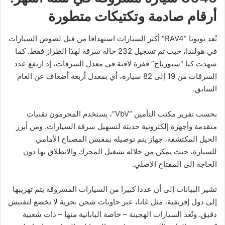
أرقام صادمة وتكتيكات متطورة
تُعد تويوتا “RAV4” أكثر السيارات استهدافا من قبل لصوص السيارات
في هولندا، حيث تم تسجيل 232 حالة سرقة لهذا الطراز فقط. كما
شهدت كيا “سبورتاج” قفزة لافتة في معدل السرقات، إذ ارتفع عدد
السرقات من 19 إلى 82 سيارة، أي بمعدل أربعة أضعاف عن العام
السابق.
بحسب تقرير مكتب التأمين “VbV”، يستخدم المجرمون تقنيات
متقدمة وأجهزة إلكترونية حديثة لتسهيل سرقة السيارات. ومن أبرز
الحيل المكتشفة، جهاز يتم توصيله بمقبس المصباح الأمامي
للسيارة، حيث يمكن من خلاله تشغيل المحرك والانطلاق بها دون
الحاجة إلى المفتاح الأصلي.
تشير البيانات إلى أن عددا كبيرا من السيارات المسروقة يتم تهريبها
إلى دول إفريقية، مثل غانا، عبر حاويات شحن بحرية لا تخضع لتفتيش
دقيق. وتُعد السيارات الهجينة – خاصة اليابانية منها – ذات شعبية