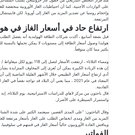
على الواردات الأجنبية. كما أن احتياطيات الغاز الأوروبية منخفضة للغ
وإحجام روسيا عن تصدير المزيد من الغاز إلى أوروبا. لكن فاينينشال 
المرتفعة.
ارتفاع حاد في أسعار الغاز في هول
قبل بضعة أسابيع ، أكدت شركات الطاقة الهولندية أنه بفضل الطلب ا
هولندا وصول أسعار الطاقة إلى مستويات لا يمكن تحملها بالنسبة للع
بكثير مما كان متوقعاً.
ومساء الثلاثاء ، ارتفعت الأسع
إن هذه الزيادة الكبيرة يمكن أن تُعزى إلى المخاوف المتزايدة بشأن
أدى ارتفاع أسعار الغاز الطبيعي خلال الأشهر القليلة الماضية إلى أن
المعتاد في عام 2021 ، مما يعني أن البلاد قد تواجه نقص
القادمة.
قال باحثون من مركز لاهاي للدراسات الاستراتيجية، يوم الثلاثاء، إنه
واستمرار السيطرة على الأضرار.
وقال الباحثون: “على المدى القصير، سيعتمد الكثير على شدة الشتاء 
المزيد من الغاز ومدى انخفاض الطلب على الغاز بأسعار مرتفعة للغاي
ويناقش القادة الأوروبيون حالياً أسعار الغاز في قمتهم في سلوفينيا
الفواتير