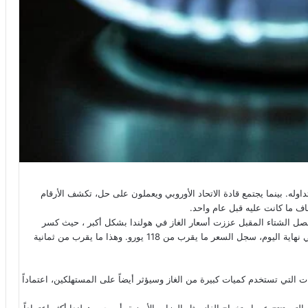
اوله. بينما يجتمع قادة الاتحاد الأوروبي ويعملون على حل، تكشف الأرقام
اف ما كانت عليه قبل عام واحد.
فصل الشتاء المقبل عززت أسعار الغاز في هولندا بشكل أكبر ، حيث كسر
السعر 100 يورو لكل ميجاوات في الساعة لأول مرة يوم الثلاثاء. وفي نهاية اليوم، سجل السعر ما يقرب من 118 يورو. وهذا ما يقرب من ثمانية
ت التي تستخدم كميات كبيرة من الغاز وسيؤثر أيضاً على المستهلكين، اعتماداً
ي تنتج عن استخراج الغاز مثل الهزات الأرضية، أصبحت هولندا أكثر اعتماداً