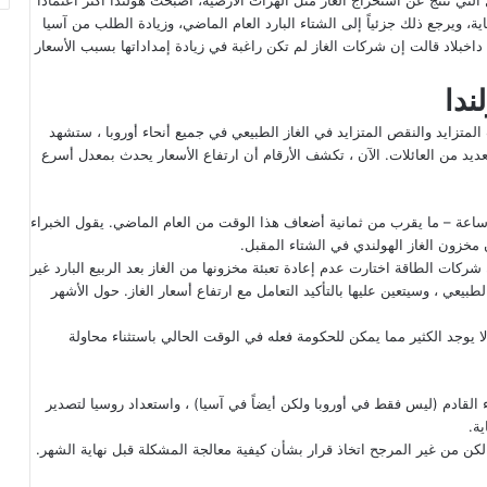
اية، ويرجع ذلك جزئياً إلى الشتاء البارد العام الماضي، وزيادة الطلب من آسيا
داخبلاد قالت إن شركات الغاز لم تكن راغبة في زيادة إمداداتها بسبب الأسعار
ندا
لمتزايد والنقص المتزايد في الغاز الطبيعي في جميع أنحاء أوروبا ، ستشهد
ديد من العائلات. الآن ، تكشف الأرقام أن ارتفاع الأسعار يحدث بمعدل أسرع
ار لتصل إلى 118 يورو لكل ميغاواط / ساعة – ما يقرب من ثمانية أضعاف هذا الوقت من العام الماضي. يقول الخبراء
 مخزون الغاز الهولندي في الشتاء المقبل.
 شركات الطاقة اختارت عدم إعادة تعبئة مخزونها من الغاز بعد الربيع البارد غير
اً في الغاز الطبيعي ، وسيتعين عليها بالتأكيد التعامل مع ارتفاع أسعار الغاز. حول الأشهر
 لا يوجد الكثير مما يمكن للحكومة فعله في الوقت الحالي باستثناء محاولة
القادم (ليس فقط في أوروبا ولكن أيضاً في آسيا) ، واستعداد روسيا لتصدير
ة.
، لكن من غير المرجح اتخاذ قرار بشأن كيفية معالجة المشكلة قبل نهاية الشهر.