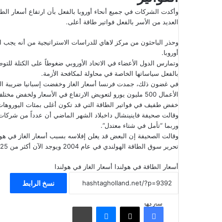
وأكدت الشركات في جميع أنحاء أوروبا بالفعل بأن ارتفاع أسعار ال
العديد من الأسر بالفعل فواتير طاقة أعلى.
وحذر الباحثون من مركز لاهاي للدراسات الاستراتيجية من أنه يجب ا
أوروبا.
وتمارس الدول الأعضاء في الاتحاد الأوروبي ضغوطاً على الكتلة لل
بالفعل سياساتها الخاصة في محاولة لمكافحة الأزمة.
في غضون ذلك، جمدت فرنسا أسعار الغاز وخفضت إسبانيا ضريبة ال
الأعمال 500 مليون يورو لتعويض الارتفاع في الأسعار ولخفض 
خفض طفيف في فواتير الطاقة التي قد تكون أغلى بمئات اليوروهات 
وقالت صحيفة فاينينشال داخبلاد الشهر الماضي أن عدداً من شركات 
وربما “تأمل في شتاء معتدل”.
وقالت الصحيفة إن البعض قد يعلن إفلاسه بسبب أسعار الغاز في هولند
تحرير سوق الطاقة الهولندي في عام 2004 ويوجد الآن أكثر من 25 مورداً مرخصاً لهم بتقديم الغاز والكهرباء للمستهلكين المحليين.
أسعار الطاقة في هولندا
أسعار الغاز في هولندا
نسخ الرابط
شاركها
فيسبوك
‫X
ماسنجر
مشاركة عبر البريد