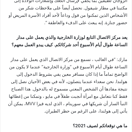
الزوجان لطيفين بما يكفي لإرسال الكعك وإشعارات الولادة إلى
مكتبنا في مطار شيفول. نحصل أيضاً على ملاحظات شكر من
الأشخاص الذين تمكنوا من قول وداعاً لأحد أفراد الأسرة المريض أو
حضور جنازة. إنه يبعث على الدفء والعاطفة “.
يعد مركز الاتصال التابع لوزارة الخارجية والذي يعمل على مدار
الساعة طوال أيام الأسبوع أحد شركائكم. كيف يبدو العمل معهم؟
مارك: “في الغالب ، نسمع من مركز الاتصال الذي يعمل على مدار
الساعة طوال أيام الأسبوع في “وزارة الخارجية” عندما لا يكون من
الواضح تماماً ما إذا كان مسافر معين يفي بشروط الدخول إلى
هولندا. نحن سعداء عندما يتصلون، لأنه في بعض الأحيان نصل إلى
نتيجة مفادها أن الشخص المعني مسموح له بالدخول. هذا الصباح
فقط كنا نتعامل مع امرأة أنجبت طفلاً في مايو ، وتمكنا من إعطائها
النبأ السار أن شريكها في سورينام ، الذي لديه فيزا MVV، يمكن أن
يأتي إلى هولندا، على الرغم من حظر الطيران.
ما هي توقعاتكم لصيف 2021؟