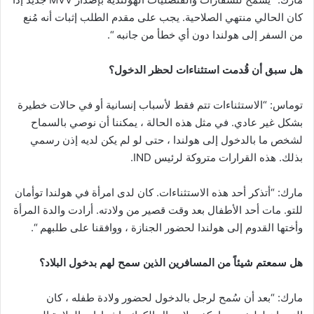
كان الحالي منتهي الصلاحية. يجب على مقدم الطلب إثبات أنه مُنع
من السفر إلى هولندا دون أي خطأ من جانبه “.
هل سبق أن قُدمت استثناءات لحظر الدخول؟
توماس: “الاستثناءات تتم فقط لأسباب إنسانية أو في حالات خطيرة
بشكل غير عادي. في مثل هذه الحالة ، يمكننا أن نوصي بالسماح
لشخص ما بالدخول إلى هولندا ، حتى لو لم يكن لديه إذن رسمي
بذلك. هذه القرارات متروكة لرئيس IND.
مارك: “أتذكر أحد هذه الاستثناءات. كان لدى امرأة في هولندا توأمان
للتو. مات أحد الأطفال بعد وقت قصير من ولادته. أرادت والدة المرأة
وأختها القدوم إلى هولندا لحضور الجنازة ، ووافقنا على طلبهم “.
هل سمعتم شيئاً من المسافرين الذين سمح لهم بدخول البلاد؟
مارك: “بعد أن سُمح لرجل بالدخول لحضور ولادة طفله ، كان