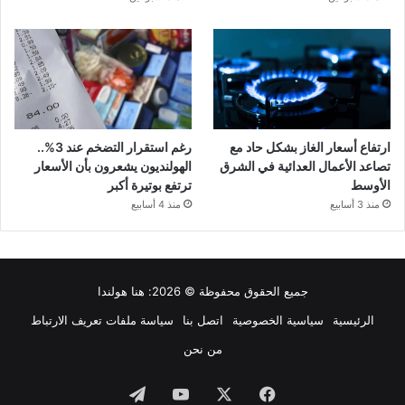
ارتفاع أسعار الغاز بشكل حاد مع
رغم استقرار التضخم عند 3%..
تصاعد الأعمال العدائية في الشرق
الهولنديون يشعرون بأن الأسعار
الأوسط
ترتفع بوتيرة أكبر
منذ 3 أسابيع
منذ 4 أسابيع
جميع الحقوق محفوظة © 2026:
هنا هولندا
الرئيسية
سياسية الخصوصية
اتصل بنا
سياسة ملفات تعريف الارتباط
من نحن
فيسبوك
‫X
‫YouTube
تيلقرام