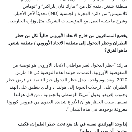
منطقة شنغن. يقدم كل من ” مارك فان إيلزاكير” و “توماس
كلاسينس” من دائرة الهجرة والجنسية (IND) تحديثاً لآخر الأخبار،
وشرح ما يشبه العمل مع المؤسسات الشريكة مثل وزارة الخارجية.
يخضع المسافرون من خارج الاتحاد الأوروبي حالياً لكل من حظر
الطيران وحظر الدخول إلى منطقة الاتحاد الأوروبي / منطقة شنغن.
ماهو الفرق؟
مارك: “حظر الدخول لغير مواطني الاتحاد الأوروبي هو توصية من
المفوضية الأوروبية. اعتمدت هولندا هذه التوصية في 18 مارس
2020. وبعد يوم واحد ، دخل حظر الدخول حيز التنفيذ. تم فرض حظر
الطيران على الرحلات الجوية إلى هولندا ، والذي ينطبق على الهند
وجنوب إفريقيا ودول أمريكا الوسطى والجنوبية ، من قبل هولندا
نفسها. سبب الحظر هو أن الأنواع شديدة العدوى من فيروس كورونا
معروفة بوجودها في هذه البلدان “.
إذا وجد الهولندي نفسه في بلد يقع تحت حظر الطيران، فكيف
يفترض أن يعود إلى وطنه؟