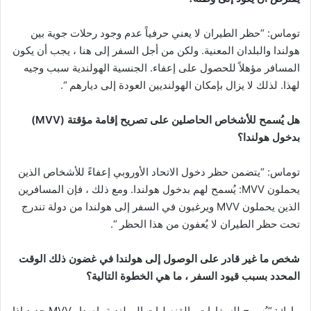
توماس: “حظر الطيران لا يعني حرفياً عدم وجود رحلات جوية بين
هولندا والبلدان المعنية. ولكن من أجل السفر إلى هنا ، يجب أن يكون
المسافر مؤهلاً للحصول على إعفاء. الجنسية الهولندية سبب وجيه
لهذا. لذلك لا يزال بإمكان الهولنديين العودة إلى ديارهم “.
هل يُسمح للأشخاص الحاصلين على تصريح إقامة مؤقتة (MVV)
بدخول هولندا؟
توماس: “يتضمن حظر دخول الاتحاد الأوروبي إعفاءً للأشخاص الذين
يحملون MVV: يُسمح لهم بدخول هولندا. ومع ذلك ، فإن المسافرين
الذين يحملون MVV ويرغبون في السفر إلى هولندا من دولة تندرج
تحت حظر الطيران لا يُعفون من هذا الحظر “.
شخص ما غير قادر على الوصول إلى هولندا في غضون ذلك الوقت
المحدد بسبب قيود السفر ، ما هي الخطوة التالية؟
مارك: “يُسمح للسفارات والقنصليات الهولندية بإصدار MVV جديد إذا