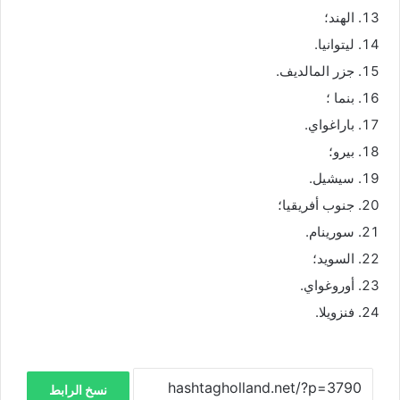
الهند؛
ليتوانيا.
جزر المالديف.
بنما ؛
باراغواي.
بيرو؛
سيشيل.
جنوب أفريقيا؛
سورينام.
السويد؛
أوروغواي.
فنزويلا.
نسخ الرابط