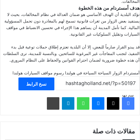
المخالفات.
هدف أمستردام من هذه الخطوة
تؤكد البلدية أن الهدف الأساسي هو ضمان العدالة في نظام المخالفات، بحيث لا
يستفيد بعض الزوار من ثغرات قانونية تسمح لهم بالمغادرة دون تحمل المسؤولية
المالية. كما تأمل المدينة أن يساهم هذا الإجراء في تحسين الانضباط في مواقف
السيارات وتقليل السلوكيات غير القانونية.
قد يبدو القرار صارماً للبعض، إلا أن البلدية تعتزم إطلاق حملات توعية قبل بدء
التنفيذ، لتجنب المفاجآت غير المرغوبة للسائحين. وبالنسبة للمدينة، ترى السلطات
أن هذه خطوة ضرورية لضمان احترام القوانين والحفاظ على النظام المروري.
أمستردام
الزوار
السياحة
السياحة في هولندا
رسوم
مواقف السيارات
هولندا
نسخ الرابط
شاركها
فيسبوك
‫X
ماسنجر
واتساب
تيلقرام
مشاركة عبر البريد
مقالات ذات صلة