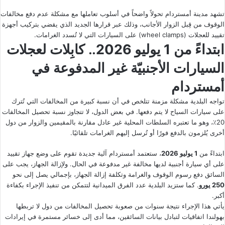
تشهد مدينة أمستردام تحولاً واضحاً في أسلوب تعاملها مع مشكلة عدم دفع مخالفات
الوقوف من قِبل الزوار الأجانب، وذلك عبر قرارها الجديد الذي يقضي بتركيب أجهزة
تقييد للعجلات (wheel clamps) على السيارات التي لا تُسدد الغرامات.
ابتداءً من
1 يوليو 2026
.. كابِلات لعجلات
السيارات الأجنبيّة غير المدفوعة في
أمستردام
تواجه البلدية مشكلة مزمنة تتلخص في أن نسبة كبيرة من المخالفات التي تُترك
على سيارات السياح لا يتم دفعها. في بعض الدول، لا تتجاوز نسبة تحصيل المخالفات
20٪، وهو ما تعتبره السلطات المحلية غير عادل مقارنة بالمقيمين والزوار من دول
أخرى يُلزمون بالدفع فورًا أو تُرسل إليهم الغرامات تلقائيًا.
ابتداءً من
1 يوليو 2026
، ستعتمد أمستردام آلية جديدة تقوم على وضع جهاز تقييد
على أي سيارة أجنبية لديها مخالفة غير مدفوعة في الحال. ولإزالة الجهاز، يجب على
السائق دفع رسوم الوقوف والغرامة وتكلفة إزالة الجهاز، بإجمالي يصل إلى نحو
250 يورو
. كما ستزيد البلدية عدد الفرق الميدانية لتتمكن من تنفيذ الإجراء بكفاءة
أكبر.
يأتي هذا الإجراء نتيجة سنوات من صعوبة تحصيل المخالفات من دول لا تربطها
بهولندا اتفاقيات لتبادل بيانات السائقين، مما أدى إلى خسائر مستمرة في إيرادات