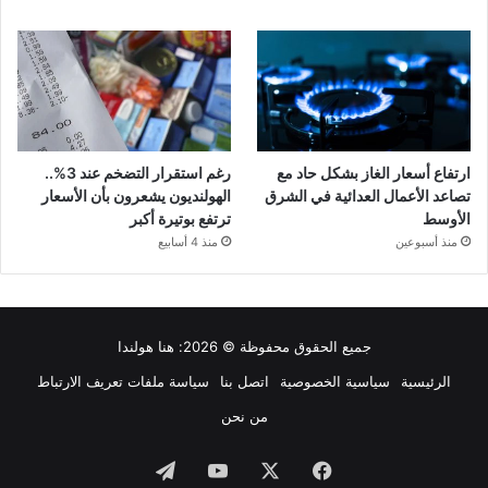
ارتفاع أسعار الغاز بشكل حاد مع
رغم استقرار التضخم عند 3%..
تصاعد الأعمال العدائية في الشرق
الهولنديون يشعرون بأن الأسعار
الأوسط
ترتفع بوتيرة أكبر
منذ أسبوعين
منذ 4 أسابيع
جميع الحقوق محفوظة © 2026:
هنا هولندا
الرئيسية
سياسية الخصوصية
اتصل بنا
سياسة ملفات تعريف الارتباط
من نحن
فيسبوك
‫X
‫YouTube
تيلقرام