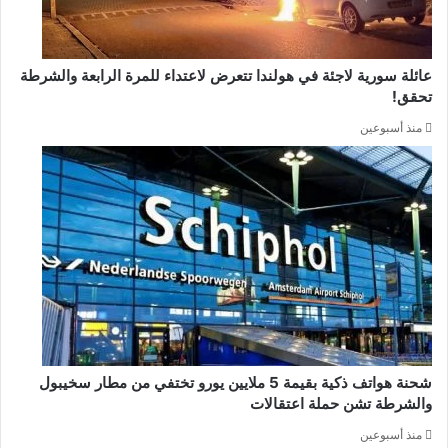
عائلة سورية لاجئة في هولندا تتعرض لاعتداء للمرة الرابعة والشرطة
تحقق!
منذ أسبوعين
شحنة هواتف ذكية بقيمة 5 ملايين يورو تختفي من مطار سخيبول
والشرطة تشن حملة اعتقالات
منذ أسبوعين