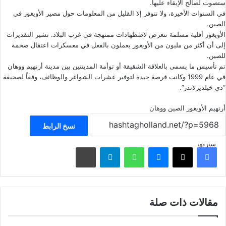
ستصوت لصالح الإبقاء عليها.
في السنوات الأخيرة، ولا تتوفر إلا القليل من المعلومات حول مصير الأويغور في
الصين.
الأويغور أقلية مسلمة تتعرض لاضطهادات ممنهجة في غرب البلاد. تشير التقديرات
إلى أن أكثر من مليون من الأويغور يعملون بالفعل في معسكرات اعتقال ضخمة
للصين.
تم تأسيس ما يسمى بالعلاقة الشقيقة أو توأمة المدينتين بين مدينة أرنهيم ووهان
في عام 1999 وكانت فرصة جيدة لتوفير عشرات الشواغر والوظائف، وفقاً لصحيفة
“دي خيلديرلاندر”.
أرنهيم
الأويغور
الصين
ووهان
نسخ الرابط
شاركها
فيسبوك
‫X
ماسنجر
واتساب
تيلقرام
مشاركة عبر البريد
مقالات ذات صلة