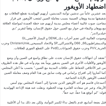
اضطهاد الأويغور
بعد عشرين عاماً من تدشين توأمة المدينتين، أرنهيم الهولندية تقطع العلاقات مع
شقيقتها مدينة ووهان الصينية بسبب معاملة الصين لشعب الأويغور. في قرار
مفاجئ، صوت غالبية أعضاء مجلس مدينة أرنهيم ضد خطة العمدة لمواصلة العلاقة
مع ووهان والبقاء في حوار مع الصين حول حقوق الإنسان، وفقاً لتقرير “دي
خيلديرلاندر”.
وصوتت الغالبية التي تضم أحزاب دنك_DENK و اليسار الأخضر_GL
والديمقراطيون66_ D66 والاشتراكي_SP والاتحاد المسيحي_ChristenUnie وحزب
الحرية_PVV وحزب حقوق الحيوانات_PvdD على القطع الفوري للعلاقات.
“نعتقد أن انتهاكات حقوق الإنسان تحدث على نطاق واسع في الصين وأن وضع
الأويغور والأقليات الأخرى في الصين يتدهور يوماً بعد يوم وأنه في ظل هذه الظروف
من غير الأخلاقي الحفاظ على علاقات المدينة مع الصين.” بحسب ما أعلن المجلس.
كما أشاروا إلى اقتراح برلماني في وقت سابق من هذا العام وصف معاملة الصين
لشعب الأويغور بالإبادة الجماعية.
أحمدجان قاسم هو أحد الأويغور الذين تحدثوا إلى أعضاء المجلس يوم أمس
الأربعاء. وعبر عن سعادته الغامرة بهذه الخطوة. ونقلت عنه هيئة الإذاعة الهولندية
قوله: “لم أتوقع هذا حقاً، جيد حقاً”.
قبل بضعة أسابيع، قدم بالفعل نداءً لكسر التوأمة، ولكن بعد ذلك بدا أن الأغلبية