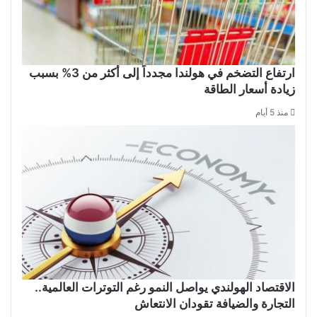
ارتفاع التضخم في هولندا مجدداً إلى أكثر من 3% بسبب
زيادة أسعار الطاقة
منذ 5 أيام
الاقتصاد الهولندي يواصل النمو رغم التوترات العالمية..
التجارة والضيافة تقودان الانتعاش