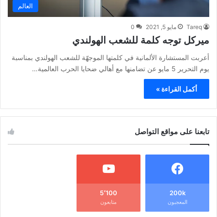
العالم
Tareq
مايو 5, 2021
0
ميركل توجه كلمة للشعب الهولندي
أعربت المستشارة الألمانية في كلمتها الموجهّة للشعب الهولندي بمناسبة
يوم التحرير 5 مايو عن تضامنها مع أهالي ضحايا الحرب العالمية…
أكمل القراءة »
تابعنا على مواقع التواصل
5٬100
200k
المعجبون
متابعون