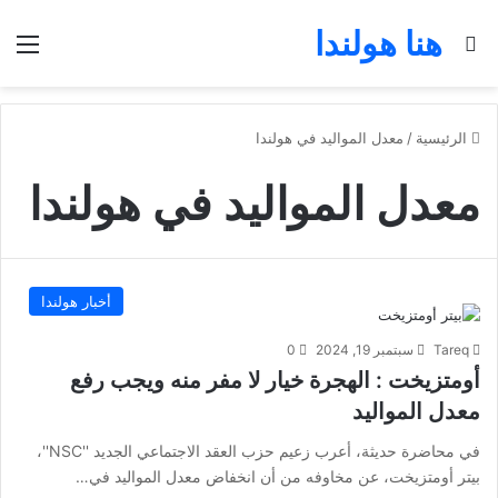
هنا هولندا
بحث عن
الق
الرئيسية
/
معدل المواليد في هولندا
معدل المواليد في هولندا
أخبار هولندا
Tareq
سبتمبر 19, 2024
0
أومتزيخت : الهجرة خيار لا مفر منه ويجب رفع
معدل المواليد
في محاضرة حديثة، أعرب زعيم حزب العقد الاجتماعي الجديد ''NSC''،
بيتر أومتزيخت، عن مخاوفه من أن انخفاض معدل المواليد في…