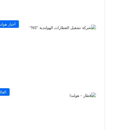
أخبار هولند
العال