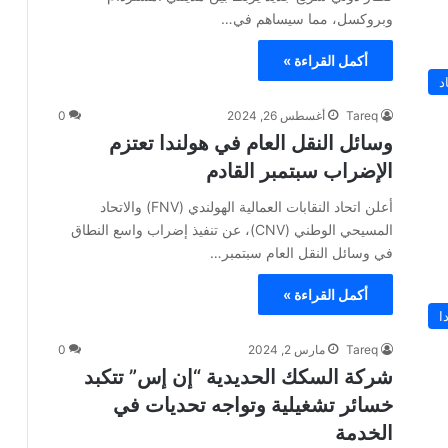
وبروكسل، مما سيساهم في…
أكمل القراءة »
د
Tareq
أغسطس 26, 2024
0
وسائل النقل العام في هولندا تعتزم
الإضراب سبتمبر القادم
أعلن اتحاد النقابات العمالية الهولندي (FNV) والاتحاد
المسيحي الوطني (CNV)، عن تنفيذ إضراب واسع النطاق
في وسائل النقل العام سبتمبر…
أكمل القراءة »
ا
Tareq
مارس 2, 2024
0
شركة السكك الحديدية “إن إس” تتكبد
خسائر تشغيلية وتواجه تحديات في
الخدمة