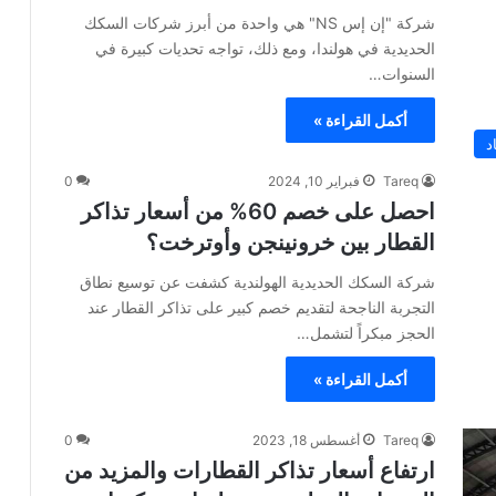
شركة "إن إس NS" هي واحدة من أبرز شركات السكك
الحديدية في هولندا، ومع ذلك، تواجه تحديات كبيرة في
السنوات…
أكمل القراءة »
د
Tareq
فبراير 10, 2024
0
احصل على خصم 60% من أسعار تذاكر
القطار بين خرونينجن وأوترخت؟
شركة السكك الحديدية الهولندية كشفت عن توسيع نطاق
التجربة الناجحة لتقديم خصم كبير على تذاكر القطار عند
الحجز مبكراً لتشمل…
أكمل القراءة »
Tareq
أغسطس 18, 2023
0
ارتفاع أسعار تذاكر القطارات والمزيد من