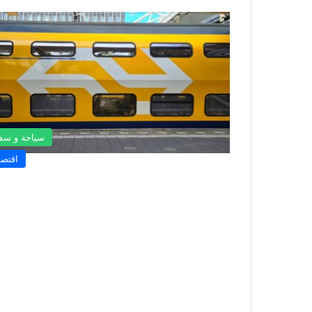
سياحة و سف
اقتصا