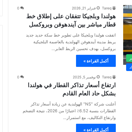
Tareq
فبراير 21, 2026
0
هولندا وبلجيكا تتفقان على إطلاق خط
قطار مباشر بين آيندهوفن وبروكسل
اتفقت هولندا وبلجيكا على تطوير خط سكة حديد جديد
يربط مدينة آيندهوفن الهولندية بالعاصمة البلجيكية
بروكسل، بهدف تحسين الربط العابر…
ر
أكمل القراءة »
د
Tareq
نوفمبر 5, 2025
0
ارتفاع أسعار تذاكر القطار في هولندا
بشكل حاد العام القادم
أعلنت شركة "NS" الهولندية عن زيادة أسعار تذاكر
القطارات بنسبة 6.52٪ اعتبارًا من 2026، نتيجة التضخم
وارتفاع التكاليف، مع استمرار…
أكمل القراءة »