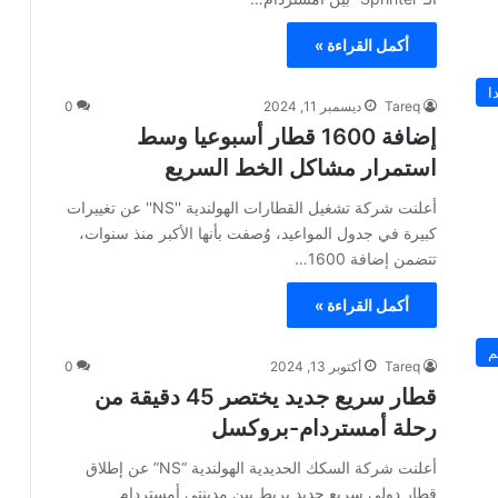
أكمل القراءة »
ا
Tareq
ديسمبر 11, 2024
0
إضافة 1600 قطار أسبوعيا وسط
استمرار مشاكل الخط السريع
أعلنت شركة تشغيل القطارات الهولندية ''NS'' عن تغييرات
كبيرة في جدول المواعيد، وُصفت بأنها الأكبر منذ سنوات،
تتضمن إضافة 1600…
أكمل القراءة »
م
Tareq
أكتوبر 13, 2024
0
قطار سريع جديد يختصر 45 دقيقة من
رحلة أمستردام-بروكسل
أعلنت شركة السكك الحديدية الهولندية “NS” عن إطلاق
قطار دولي سريع جديد يربط بين مدينتي أمستردام