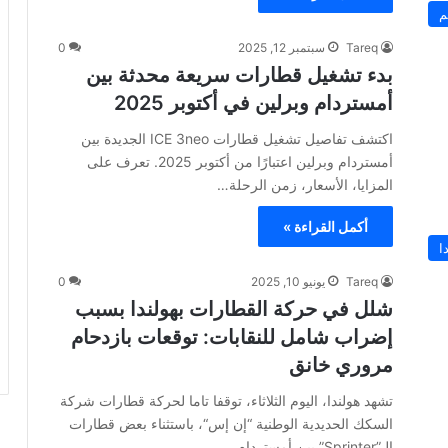
م
Tareq
سبتمبر 12, 2025
0
بدء تشغيل قطارات سريعة محدثة بين
أمستردام وبرلين في أكتوبر 2025
اكتشف تفاصيل تشغيل قطارات ICE 3neo الجديدة بين
أمستردام وبرلين اعتبارًا من أكتوبر 2025. تعرف على
المزايا، الأسعار، زمن الرحلة…
أكمل القراءة »
ا
Tareq
يونيو 10, 2025
0
شلل في حركة القطارات بهولندا بسبب
إضراب شامل للنقابات: توقعات بازدحام
مروري خانق
تشهد هولندا، اليوم الثلاثاء، توقفا تاما لحركة قطارات شركة
السكك الحديدية الوطنية “إن إس“، باستثناء بعض قطارات
الـ”Sprinter” بين أمستردام…