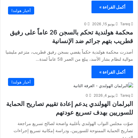
أكمل القراءة »
أخبار هولندا
Tareq
يونيو 15, 2026
0
محكمة هولندية تحكم بالسجن 26 عاماً على رفيق
قطريب بتهم جرائم ضد الإنسانية
أصدرت محكمة هولندية حكماً يقضي بسجن رفيق قطريب، متزعم مليشيا
موالية لنظام بشار الأسد، يبلغ من العمر 58 عاماً لمدة…
أكمل القراءة »
أخبار هولندا
Tareq
يونيو 4, 2026
0
البرلمان الهولندي يدعم إعادة تقييم تصاريح الحماية
للسوريين بهدف تسريع عودتهم
صوّت مجلس النواب الهولندي بأغلبية واضحة لصالح تسريع مراجعة
تصاريح الحماية الممنوحة للسوريين، ودراسة إمكانية تسريع إجراءات
العودة