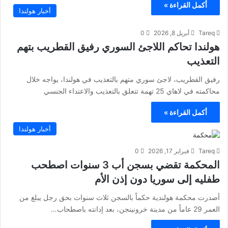
أكمل القراءة »
أخبار هولندا
Tareq
أبريل 8, 2026
0
هولندا تحاكم اللاجئ السوري رفيق القطريب بتهم
التعذيب
رفيق القطريب، لاجئ سوري متهم بالتعذيب في هولندا، يواجه خلال
محاكمته في لاهاي 25 تهمة تتعلق بالتعذيب والاعتداء الجنسي
أكمل القراءة »
أخبار هولندا
Tareq
فبراير 17, 2026
0
المحكمة تقضي بسجن أب 3 سنوات اصطحب
طفليه إلى سوريا دون إذن الأم
أصدرت محكمة هولندية حكماً بالسجن ثلاث سنوات بحق رجل يبلغ من
العمر 29 عاماً من مدينة خرونينجن، بعد إدانته باصطحاب…