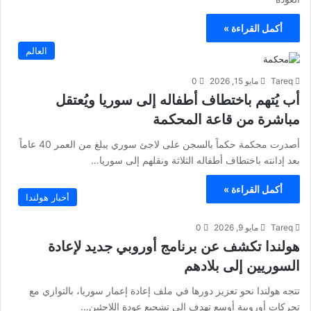
أكمل القراءة »
العالم
Tareq
مايو 15, 2026
0
أب يُتهم باختطاف أطفاله إلى سوريا ويُعتقل
مباشرة من قاعة المحكمة
أصدرت محكمة حكماً بالسجن على لاجئ سوري يبلغ من العمر 40 عاماً
بعد إدانته باختطاف أطفاله الثلاثة ونقلهم إلى سوريا…
أكمل القراءة »
أخبار هولندا
Tareq
مايو 9, 2026
0
هولندا تكشف عن برنامج أوروبي جديد لإعادة
السوريين إلى بلادهم
تتجه هولندا نحو تعزيز دورها في ملف إعادة إعمار سوريا، بالتوازي مع
تحركات أوروبية أوسع تهدف إلى تشجيع عودة اللاجئين…