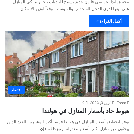
تتجه هولندا نحو تبني قانون جديد يسمح للبلديات بإجبار مالكي المنازل
على بيعها لذوي الدخل المنخفض والمتوسط، وفقاً لوزير الإسكان…
أكمل القراءة »
اقتصاد
Tareq
أبريل 9, 2023
0
هبوط حاد بأسعار المنازل في هولندا
يوفر انخفاض أسعار المنازل في هولندا فرصا أكبر للمشترين الجدد الذين
يبحثون عن منازل أكثر بأسعار معقولة. ومع ذلك، فإن…