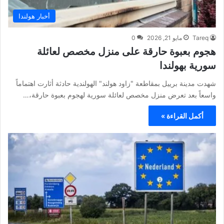
أخبار هولندا
Tareq
مايو 21, 2026
0
هجوم بعبوة حارقة على منزل مخصص لعائلة
سورية بهولندا
شهدت مدينة برييل بمقاطعة "زاود هولند" الهولندية حادثة أثارت اهتماماً
واسعاً بعد تعرض منزل مخصص لعائلة سورية لهجوم بعبوة حارقة،…
أكمل القراءة »