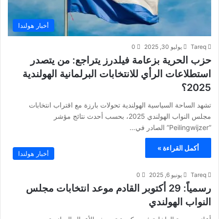
أخبار هولندا
Tareq
يوليو 30, 2025
0
حزب الحرية بزعامة فيلدرز يتراجع: من يتصدر
استطلاعات الرأي للانتخابات البرلمانية الهولندية
2025؟
تشهد الساحة السياسية الهولندية تحولات بارزة مع اقتراب انتخابات
مجلس النواب الهولندي 2025، بحسب أحدث نتائج مؤشر
“Peilingwijzer” الصادر في…
أكمل القراءة »
أخبار هولندا
Tareq
يونيو 6, 2025
0
رسمياً: 29 أكتوبر القادم موعد انتخابات مجلس
النواب الهولندي