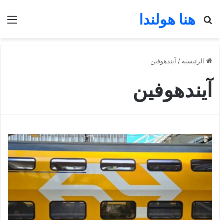
هنا هولندا
بحث عن
الق
الرئيسية
/
آيندهوفين
آيندهوفين