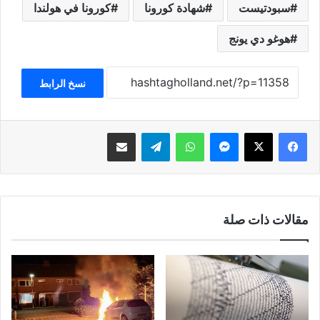
سبودتيست
شهادة كورونا
كورونا في هولندا
هوغو دي يونج
نسخ الرابط
فيسبوك
‫X
ماسنجر
واتساب
تيلقرام
مشاركة عبر البريد
مقالات ذات صلة