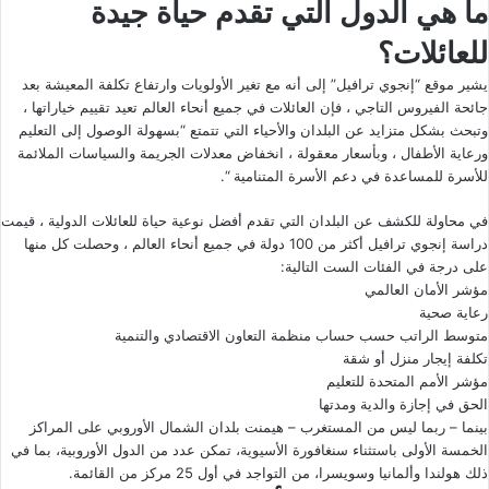
ما هي الدول التي تقدم حياة جيدة
للعائلات؟
يشير موقع “إنجوي ترافيل” إلى أنه مع تغير الأولويات وارتفاع تكلفة المعيشة بعد
جائحة الفيروس التاجي ، فإن العائلات في جميع أنحاء العالم تعيد تقييم خياراتها ،
وتبحث بشكل متزايد عن البلدان والأحياء التي تتمتع “بسهولة الوصول إلى التعليم
ورعاية الأطفال ، وبأسعار معقولة ، انخفاض معدلات الجريمة والسياسات الملائمة
للأسرة للمساعدة في دعم الأسرة المتنامية “.
في محاولة للكشف عن البلدان التي تقدم أفضل نوعية حياة للعائلات الدولية ، قيمت
دراسة إنجوي ترافيل أكثر من 100 دولة في جميع أنحاء العالم ، وحصلت كل منها
على درجة في الفئات الست التالية:
مؤشر الأمان العالمي
رعاية صحية
متوسط ​​الراتب حسب حساب منظمة التعاون الاقتصادي والتنمية
تكلفة إيجار منزل أو شقة
مؤشر الأمم المتحدة للتعليم
الحق في إجازة والدية ومدتها
بينما – ربما ليس من المستغرب – هيمنت بلدان الشمال الأوروبي على المراكز
الخمسة الأولى باستثناء سنغافورة الأسيوية، تمكن عدد من الدول الأوروبية، بما في
ذلك هولندا وألمانيا وسويسرا، من التواجد في أول 25 مركز من القائمة.