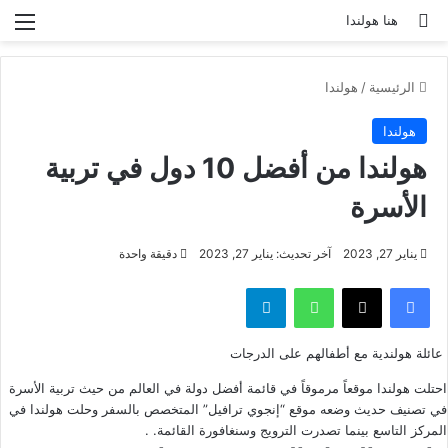
بحث عن
الق
هنا هولندا
الرئيسية
/
هولندا
هولندا
هولندا من أفضل 10 دول في تربية
الأسرة
يناير 27, 2023
آخر تحديث: يناير 27, 2023
دقيقة واحدة
فيسبوك
‫X
واتساب
تيلقرام
عائلة هولندية مع أطفالهم على الدرجات
احتلت هولندا موقعاً مرموقاً في قائمة أفضل دولة في العالم من حيث تربية الأسرة
في تصنيف حديث وضعه موقع “
إنجوي ترافيل
” المتخصص بالسفر وحلت هولندا في
المركز التاسع بينما تصدرت الترويج وسنغافورة القائمة. .