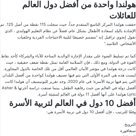
هولندا واحدة من أفضل دول العالم
للعائلات
حققت هولندا المركز التاسع المتقدم جداً، حيث سجلت 115 نقطة من أصل 125. تم
الإشادة بالبلد لسعادة الأطفال بشكل عام، فضلاً عن نظام التعليم الهولندي ، الذي
تقول إنجوي ترافيل إنه “مصمم خصيصًا لتلبية الاحتياجات الفردية وخلفيات
الأشخاص. التلاميذ.”
كما تم تسليط الضوء على مقدار الإجازة الوالدية المتاحة للآباء والشركاء كأحد نقاط
القوة في الدولة، ومع ذلك ، فإن السلامة العامة تمثل نقطة ضعف حقيقية ، حيث
كانت درجة هولندا في مؤشر الأمان العالمي أقل من تلك الخاصة بالدول المجاورة.
ليست هذه هي المرة الأولى التي يتم فيها تصنيف هولندا كواحدة من أفضل البلدان
التي يتم فيها تربية الأسرة؛ في عام 2020، وجد تقرير لليونيسيف أن هولندا كانت
أفضل دولة في العالم من حيث رفاهية الطفل، بينما صنفت دراسة أجرتها Asher &
Lyric هولندا على أنها أفضل 11 دولة في العالم لتنشئة أسرة.
أفضل 10 دول في العالم لتربية الأسرة
وفقًا للترتيب ، فإن أفضل 10 دول في تربية الأسرة هي:
النرويج
سنغافورة