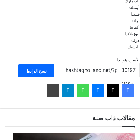
الدنمارك
أيسلندا
فنلندا
بولندا
ألمانيا
نيوزيلاندا
هولندا
التشيك
الأسرة
هولندا
نسخ الرابط
شاركها
فيسبوك
‫X
ماسنجر
واتساب
تيلقرام
مشاركة عبر البريد
مقالات ذات صلة