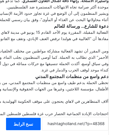
واستيراد الأسلحة
، و
إنهاء كافة أشكال التعاون العسكري
. كما تدعو هول
موحدة أكثر صرامة تجاه الانتهاكات المستمرة ضد الفلسطينيين.
ويشير المنظمون إلى أن الوضع في غزة تجاوز حدود الأزمة الإنسانية
أثناء محاولاتها البحث عن الغذاء أو المأوى”، وفق بيان رسمي للحملة.
دعوة للشارع… ورسالة للعالم
الفعالية المقبلة، المقررة يوم ا
مفادها أن “الغالبية في هولندا ترفض العنف الإبادي، وتقف مع القان
ومن المقرر أن تشهد الفعالية مشاركة مواطنين من مختلف الخلفيات
الأحمر” الذي تطالب به الحملة. كما أوصى المنظمون بجلب الماء،
وفي سياق أوسع، أكدت الحملة تنسيقها مع حركات مماثلة في دول أخر
كنداء موحد لوقف الحرب والدمار في غزة.
دعم واسع من منظمات المجتمع المدني
تحظى الحملة بدعم طيف واسع من منظمات المجتمع المدني، من بينها:
الأطفال، مؤسسة اللاجئين، وغيرها من الجهات الحقوقية والإنسانية وال
آلاف المتظاهرين في لاهاي يحتجون على موقف الحكومة الهولندية م
احتجاجات
الإبادة الجماعية
الحصار
حرب
غزة
فلسطين
فلسطين المح
نسخ الرابط