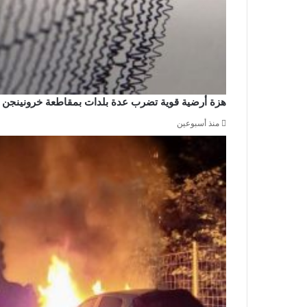
هزة أرضية قوية تضرب عدة بلدات بمقاطعة خرونينجن
منذ أسبوعين