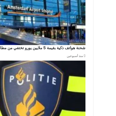
شحنة هواتف ذكية بقيمة 5 ملايين يورو تختفي من مطار سخيبول والشرطة تشن حملة اعتقالات
منذ أسبوعين