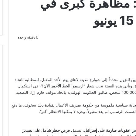
ً: مظاهرة كبرى في
دقيقة واحدة
لنزول مجدداً إلى شوارع مدينة لاهاي يوم الأحد المقبل، للمطالبة باتخاذ
 وتأتي هذه التعبئة تحت شعار
“ارسموا الخط الأحمر الآن!”
، في استكمال
لمظاهرة كبرى نُظمت بتاريخ 18 مايو الماضي، شارك فيها أكثر من 100,000 شخص، طالبوا الحكومة الهولندية باتخاذ موقف حازم إزاء التصعيد
تجابة سياسية ملموسة من حكومة تصريف الأعمال بقيادة ديك سخوف، ما دفع
مت الرسمي لم يعد مقبولاً، وغزة لا يمكنها الانتظار أكثر”.
عقوبات صارمة على إسرائيل
، تشمل فرض
حظر شامل على تصدير