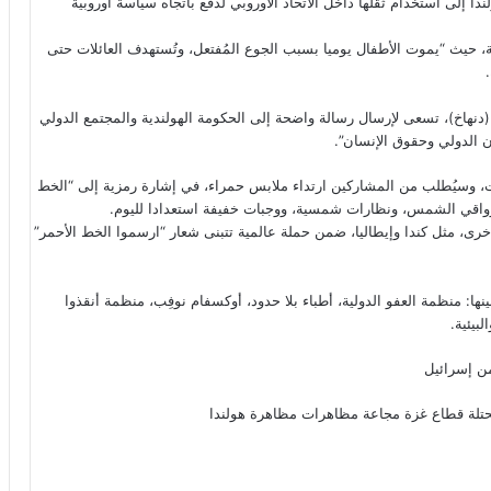
ندا إلى استخدام ثقلها داخل الاتحاد الأوروبي لدفع باتجاه سياسة أوروبية
، حيث “يموت الأطفال يوميا بسبب الجوع المُفتعل، وتُستهدف العائلات حتى
لأحد القادم 15 يونيو في مدينة لاهاي (دنهاخ)، تسعى لإرسال رسالة واضحة إلى الحكومة الهولندية والمجتمع الدولي
ون الدولي وحقوق الإنسان”.
، وسيُطلب من المشاركين ارتداء ملابس حمراء، في إشارة رمزية إلى “الخط
 وواقي الشمس، ونظارات شمسية، ووجبات خفيفة استعدادا لليوم.
ى، مثل كندا وإيطاليا، ضمن حملة عالمية تتبنى شعار “ارسموا الخط الأحمر”
 منظمة العفو الدولية، أطباء بلا حدود، أوكسفام نوفِب، منظمة أنقذوا
بيئية.
ن إسرائيل
تلة
قطاع غزة
مجاعة
مظاهرات
مظاهرة
هولندا